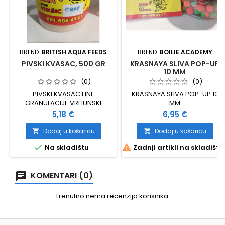
BREND:
BRITISH AQUA FEEDS
BREND:
BOILIE ACADEMY
PIVSKI KVASAC, 500 GR
KRASNAYA SLIVA POP-UP
10 MM
(0)
(0)
PIVSKI KVASAC FINE
KRASNAYA SLIVA POP-UP 10
GRANULACIJE VRHUNSKI
MM
DODATAK PRI IZRADI BOILE
Cijena
Cijena
5,18 €
6,95 €
PAKIRANJE: 500 GRAMA
Dodaj u košaricu
Dodaj u košaricu




Na skladištu
Zadnji artikli na skladištu
KOMENTARI (0)
Trenutno nema recenzija korisnika.