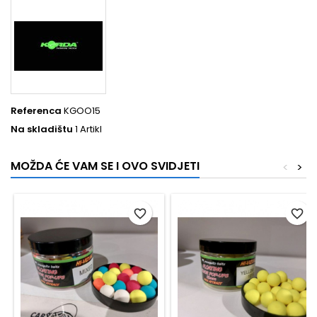
Referenca
KGOO15
Na skladištu
1 Artikl
MOŽDA ĆE VAM SE I OVO SVIDJETI
<
>
favorite_border
favorite_border