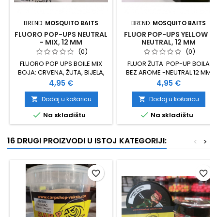
BREND:
MOSQUITO BAITS
BREND:
MOSQUITO BAITS
FLUORO POP-UPS NEUTRAL
FLUOR POP-UPS YELLOW -
- MIX, 12 MM
NEUTRAL, 12 MM
(0)
(0)
FLUORO POP UPS BOILE MIX
FLUOR ŽUTA POP-UP BOILA
BOJA: CRVENA, ŽUTA, BIJELA,
BEZ AROME -NEUTRAL 12 MM
NARANČASTA, PLAVA BEZ
Cijena
Cijena
4,95 €
4,95 €
AROME - NEUTRAL 12 MM
Dodaj u košaricu
Dodaj u košaricu




Na skladištu
Na skladištu
16 DRUGI PROIZVODI U ISTOJ KATEGORIJI:
<
>
favorite_border
favorite_border