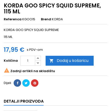
KORDA GOO SPICY SQUID SUPREME,
115 ML
Referenca
KGOO15
Brend
KORDA
KORDA GOO SPICY SQUID SUPREME
115 ML
17,95 €
s PDV-om
Dodaj u košaricu
Količina


Zadnji artikli na skladištu
Dijeli
DETALJI PROIZVODA