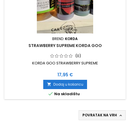
BREND:
KORDA
STRAWBERRY SUPREME KORDA GOO
(0)
KORDA GOO STRAWBERRY SUPREME
Cijena
17,95 €
Dodaj u košaricu


Na skladištu
POVRATAK NA VRH
