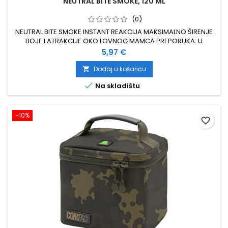
NEUTRAL BITE SMOKE, 120 ML
(0)
NEUTRAL BITE SMOKE INSTANT REAKCIJA MAKSIMALNO ŠIRENJE
BOJE I ATRAKCIJE OKO LOVNOG MAMCA PREPORUKA: U
BOČICU DODATI AROME ILI SLADILA PO ŽELJI, DOBRO PROTRESTI.
Cijena
5,97 €
KOLIČINA AROME OVISI O KONCENTRACIJI ISTE (2 DO 15 ML) 120
ML
Dodaj u košaricu


Na skladištu
−10%
favorite_border