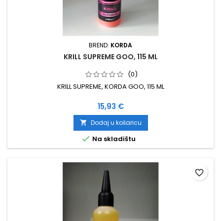
BREND:
KORDA
KRILL SUPREME GOO, 115 ML
(0)
KRILL SUPREME, KORDA GOO, 115 ML
Cijena
15,93 €
Dodaj u košaricu


Na skladištu
favorite_border