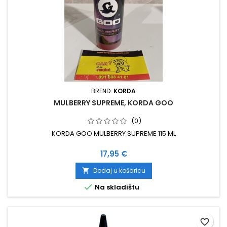
BREND:
KORDA
MULBERRY SUPREME, KORDA GOO
(0)
KORDA GOO MULBERRY SUPREME 115 ML
Cijena
17,95 €
Dodaj u košaricu


Na skladištu
favorite_border