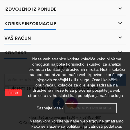

IZDVOJENO IZ PONUDE

KORISNE INFORMACIJE

VAŠ RAČUN

KONTAKT
Naše web stranice koriste kolačiće kako bi Vama
omogućili najbolje korisničko iskustvo, za analizu
BILTEN
prometa i korištenje društvenih mreža. Nužni kolačići
su neophodni za rad naše web trgovine i korištenje
njegovih značajki i / ili usluga. Ostali kolačići
obuhvaćaju kolačiće za dijeljenje sadržaja na
Slažem se s uvjetima i pravilima privatnosti
društvene mreže te za praćenje posjetitelja web
close
stranice u svrhu statistika i poboljšanja naših usluga.
Saznajte više -
PRIVATNOST PODATAKA
Fiksni tečaj konverzije 1 EUR = 7.53450 HRK
Nastavkom korištenja naše web trgovine smatramo
© Copyright 2026 VUKŠIĆ - obrt za trgovinu i usluge.
kako se slažete sa politikom privatnosti podataka.
Izrada web trgovine
Net
BIT