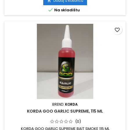
Dodaj u košaricu


Na skladištu
favorite_border
BREND:
KORDA
KORDA GOO GARLIC SUPREME, 115 ML
(0)
KORDA GOO GARLIC SUPREME BAIT SMOKE 115 ML