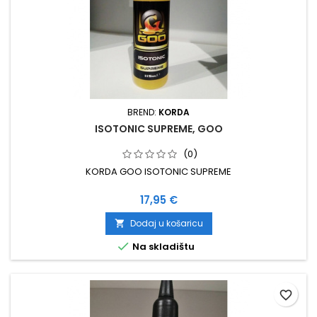
BREND:
KORDA
ISOTONIC SUPREME, GOO
(0)
KORDA GOO ISOTONIC SUPREME
Cijena
17,95 €
Dodaj u košaricu


Na skladištu
favorite_border