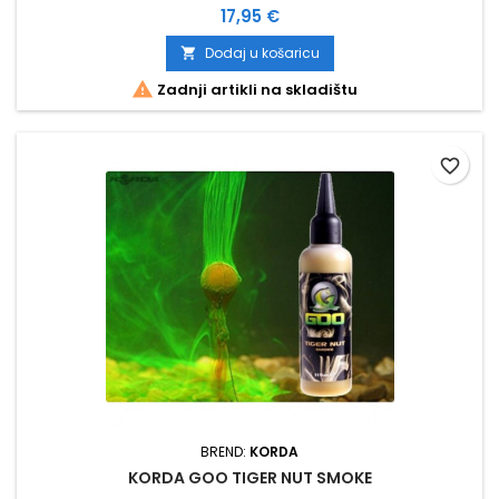
Cijena
17,95 €
Dodaj u košaricu


Zadnji artikli na skladištu
favorite_border
BREND:
KORDA
KORDA GOO TIGER NUT SMOKE