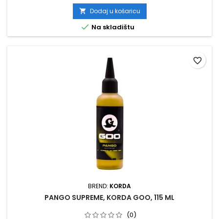
Dodaj u košaricu


Na skladištu
favorite_border
BREND:
KORDA
PANGO SUPREME, KORDA GOO, 115 ML
(0)