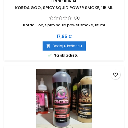
BREND:
KORDA
KORDA GOO, SPICY SQUID POWER SMOKE, 115 ML
(0)
Korda Goo, Spicy squid power smoke, 115 ml
Cijena
17,95 €
Dodaj u košaricu


Na skladištu
favorite_border