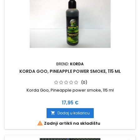
BREND:
KORDA
KORDA GOO, PINEAPPLE POWER SMOKE, 115 ML
(0)
Korda Goo, Pineapple power smoke, 115 ml
Cijena
17,95 €
Dodaj u košaricu


Zadnji artikli na skladištu