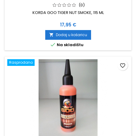
(0)
KORDA GOO TIGER NUT SMOKE, 115 ML
Cijena
17,95 €
Dodaj u košaricu


Na skladištu
Rasprodano
favorite_border