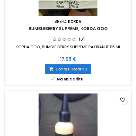
BREND:
KORDA
BUMBLEBERRY SUPREME, KORDA GOO
(0)
KORDA GOO, BUMBLE BERRY SUPREME PAKIRANJE 115 ML
Cijena
17,95 €
Dodaj u košaricu


Na skladištu
favorite_border