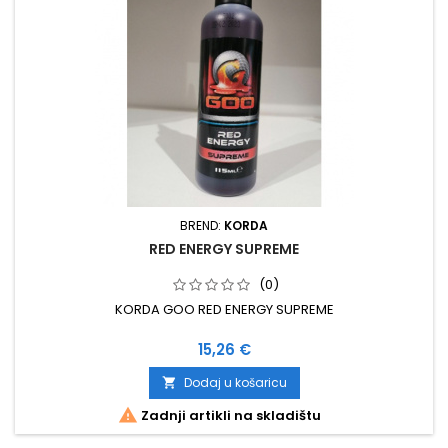
BREND:
KORDA
RED ENERGY SUPREME
(0)
KORDA GOO RED ENERGY SUPREME
Cijena
15,26 €
Dodaj u košaricu


Zadnji artikli na skladištu