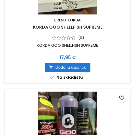
BREND:
KORDA
KORDA GOO SHELLFISH SUPREME
(0)
KORDA GOO SHELLFISH SUPREME
Cijena
17,95 €
Dodaj u košaricu


Na skladištu
favorite_border