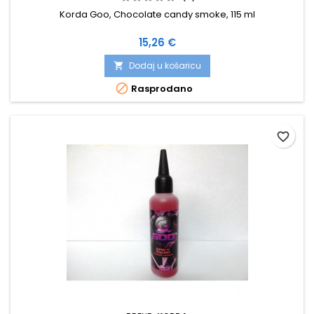
Korda Goo, Chocolate candy smoke, 115 ml
Cijena
15,26 €
Dodaj u košaricu


Rasprodano
favorite_border