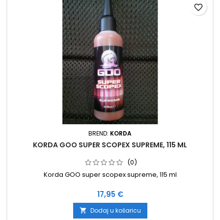
favorite_border
BREND:
KORDA
KORDA GOO SUPER SCOPEX SUPREME, 115 ML
(0)
Korda GOO super scopex supreme, 115 ml
Cijena
17,95 €
Dodaj u košaricu
