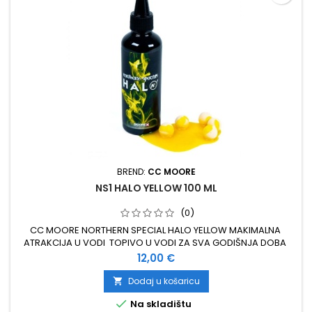
BREND:
CC MOORE
NS1 HALO YELLOW 100 ML
(0)
CC MOORE NORTHERN SPECIAL HALO YELLOW MAKIMALNA
ATRAKCIJA U VODI TOPIVO U VODI ZA SVA GODIŠNJA DOBA
100 ML
Cijena
12,00 €
Dodaj u košaricu


Na skladištu