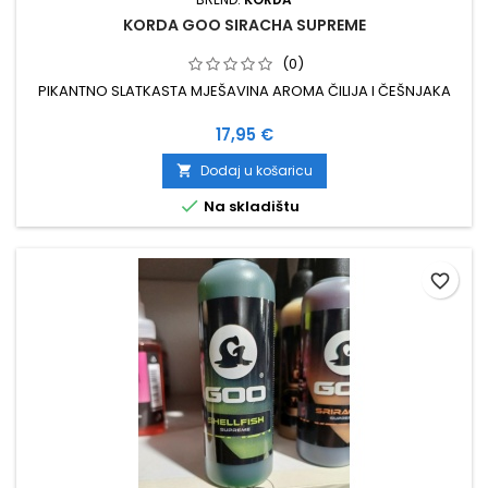
KORDA GOO SIRACHA SUPREME
(0)
PIKANTNO SLATKASTA MJEŠAVINA AROMA ČILIJA I ČEŠNJAKA
Cijena
17,95 €
Dodaj u košaricu


Na skladištu
favorite_border