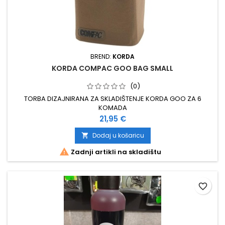
BREND:
KORDA
KORDA COMPAC GOO BAG SMALL
(0)
TORBA DIZAJNIRANA ZA SKLADIŠTENJE KORDA GOO ZA 6
KOMADA
Cijena
21,95 €
Dodaj u košaricu


Zadnji artikli na skladištu
favorite_border