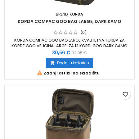
BREND:
KORDA
KORDA COMPAC GOO BAG LARGE, DARK KAMO
(0)
KORDA COMPAC GOO BAG LARGE KVALITETNA TORBA ZA
KORDE GOO VELIČINA LARGE: ZA 12 KORDI GOO DARK CAMO
UZORAK
Cijena
Standardna
30,56 €
33,95 €
cijena
Dodaj u košaricu


Zadnji artikli na skladištu
favorite_border