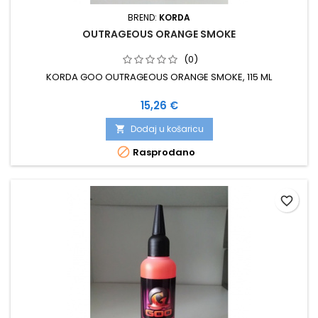
BREND:
KORDA
OUTRAGEOUS ORANGE SMOKE
(0)
KORDA GOO OUTRAGEOUS ORANGE SMOKE, 115 ML
Cijena
15,26 €
Dodaj u košaricu


Rasprodano
favorite_border