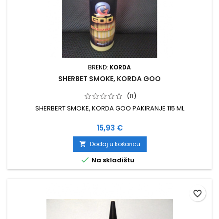
BREND:
KORDA
SHERBET SMOKE, KORDA GOO
(0)
SHERBERT SMOKE, KORDA GOO PAKIRANJE 115 ML
Cijena
15,93 €
Dodaj u košaricu


Na skladištu
favorite_border