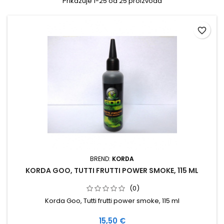
Prikazuje 1-25 od 25 proizvoda
favorite_border
BREND:
KORDA
KORDA GOO, TUTTI FRUTTI POWER SMOKE, 115 ML
(0)
Korda Goo, Tutti frutti power smoke, 115 ml
Cijena
15,50 €