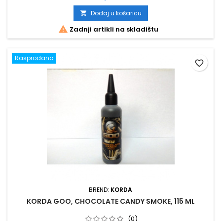
Dodaj u košaricu


Zadnji artikli na skladištu
Rasprodano
favorite_border
BREND:
KORDA
KORDA GOO, CHOCOLATE CANDY SMOKE, 115 ML
(0)