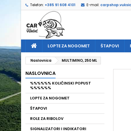
Telefon:
+385 91 608 4101
E-mail:
carpshop.vuksi
D
I
P
add_circle_outline
Mor
Naz
LOPTE ZA NOGOMET
ŠTAPOVI
Naslovnica
MULTIMINO, 250 ML
NASLOVNICA
%%%%%% KOLIČINSKI POPUST
%%%%%%
LOPTE ZA NOGOMET
ŠTAPOVI
ROLE ZA RIBOLOV
SIGNALIZATORI I INDIKATORI