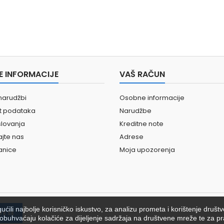
E INFORMACIJE
VAŠ RAČUN
narudžbi
Osobne informacije
st podataka
Narudžbe
slovanja
Kreditne note
ajte nas
Adrese
anice
Moja upozorenja
ili najbolje korisničko iskustvo, za analizu prometa i korištenje društ
ići obuhvaćaju kolačiće za dijeljenje sadržaja na društvene mreže te za pr