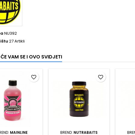
ca
NU392
ištu
27 Artikli
ĆE VAM SE I OVO SVIDJETI
favorite_border
favorite_border
REND:
MAINLINE
BREND:
NUTRABAITS
BRE