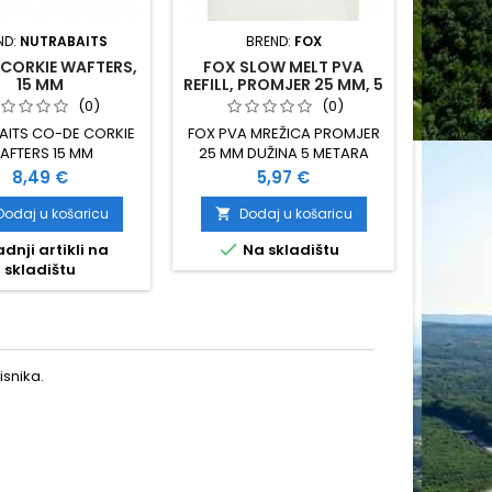
ND:
NUTRABAITS
BREND:
FOX
BREND:
CORKIE WAFTERS,
FOX SLOW MELT PVA
SHELLFI
15 MM
REFILL, PROMJER 25 MM, 5
LEGEND 
METARA
(0)
(0)
AITS CO-DE CORKIE
FOX PVA MREŽICA PROMJER
SHELLF
AFTERS 15 MM
25 MM DUŽINA 5 METARA
LEGEN
SPORO TOPIVA
HUTC
Cijena
Cijena
8,49 €
5,97 €
Dodaj u košaricu
Dodaj u košaricu
D




dnji artikli na
Na skladištu
N
skladištu
snika.