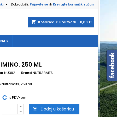

ki
Dobrodošli,
Prijavite se
ili
Kreirajte korisnički račun
×
×
×
shopping_cart
Košarica:
0
Proizvodi - 0,00 €
 NAS
e
a
IMINO, 250 ML
ca
NU392
Brend
NUTRABAITS
 Nutrabaits, 250 ml
5 €
s PDV-om
Dodaj u košaricu
