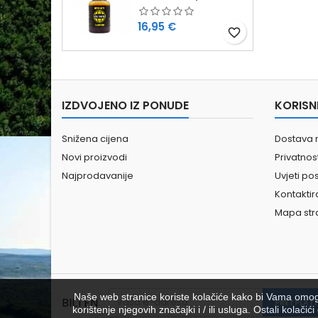
Cijena
16,95 €
favorite_border
IZDVOJENO IZ PONUDE
KORISN
Snižena cijena
Dostava 
Novi proizvodi
Privatno
Najprodavanije
Uvjeti po
Kontaktir
Mapa str
Naše web stranice koriste kolačiće kako bi Vama omoguć
BILTEN
korištenje njegovih značajki i / ili usluga. Ostali kolač