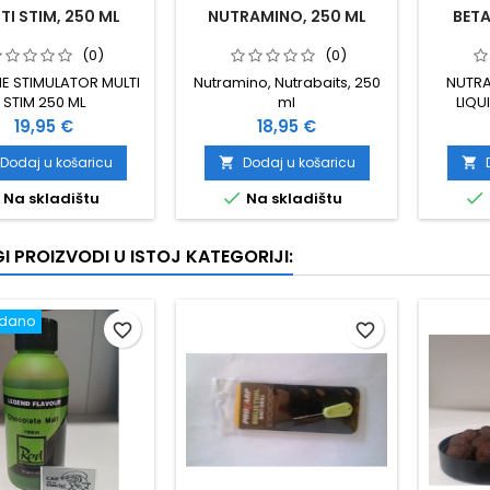
TI STIM, 250 ML
NUTRAMINO, 250 ML
BETA
(0)
(0)
NE STIMULATOR MULTI
Nutramino, Nutrabaits, 250
NUTRA
STIM 250 ML
ml
LIQU
Cijena
Cijena
19,95 €
18,95 €
Dodaj u košaricu
Dodaj u košaricu




Na skladištu
Na skladištu
I PROIZVODI U ISTOJ KATEGORIJI:
odano
favorite_border
favorite_border