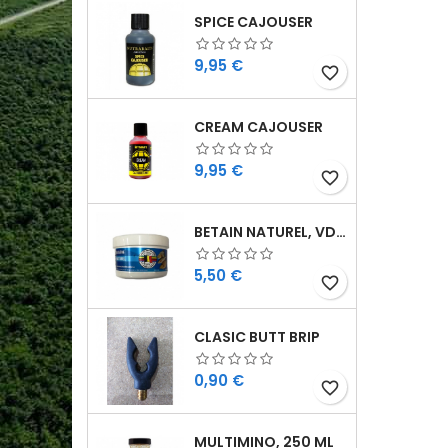
SPICE CAJOUSER
Cijena
9,95 €
favorite_border
CREAM CAJOUSER
Cijena
9,95 €
favorite_border
BETAIN NATUREL, VDE, 100 GR
Cijena
5,50 €
favorite_border
CLASIC BUTT BRIP
Cijena
0,90 €
favorite_border
MULTIMINO, 250 ML