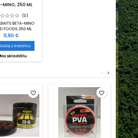
-MINO, 250 ML
(0)
BAITS BETA-MINO
ID FOODS 250 ML
Cijena
11,90 €
Dodaj u košaricu
Na skladištu
<
>
favorite_border
favorite_border