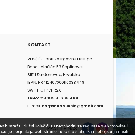
KONTAKT
VUKŠIĆ - obrt za trgovinu i usluge
Bana Jelačića 53 Šaptinovci
31511 Đurđenovac, Hrvatska
IBAN: HR4124070001100337148
SWIFT: OTPVHR2X
Telefon:
+385 91 608 4101
E-mail:
carpshop.vuksic@gmail.com
venih mreža. Nužni kolačići su neophodni za rad naše web trgovine i
PRATITE NAS
aćenje posjetitelja web stranice u svrhu statistika i poboljšanja naših