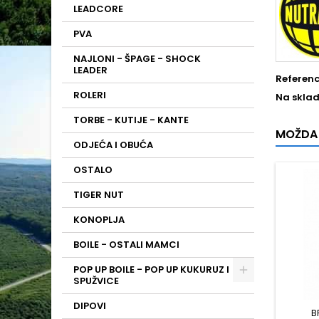
LEADCORE
PVA
NAJLONI - ŠPAGE - SHOCK
LEADER
Referen
ROLERI
Na sklad
TORBE - KUTIJE - KANTE
MOŽDA 
ODJEĆA I OBUĆA
OSTALO
TIGER NUT
KONOPLJA
BOILE - OSTALI MAMCI
POP UP BOILE - POP UP KUKURUZ I
SPUŽVICE
DIPOVI
B