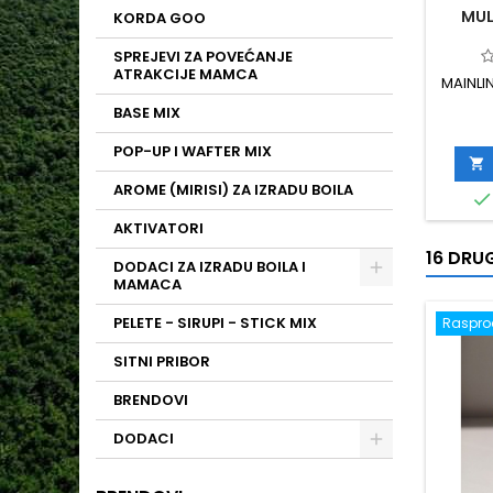
MUL
KORDA GOO
SPREJEVI ZA POVEĆANJE
ATRAKCIJE MAMCA
MAINLI
BASE MIX
POP-UP I WAFTER MIX

AROME (MIRISI) ZA IZRADU BOILA

AKTIVATORI
16 DRUG
DODACI ZA IZRADU BOILA I
MAMACA
PELETE - SIRUPI - STICK MIX
Raspr
SITNI PRIBOR
BRENDOVI
DODACI