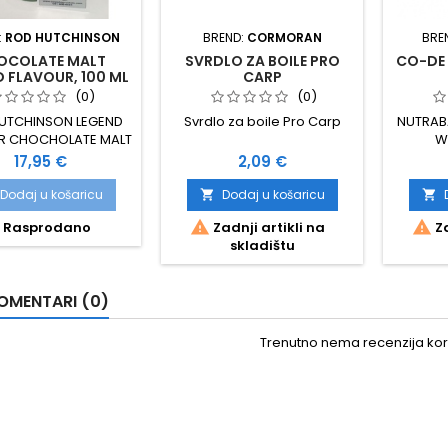
:
ROD HUTCHINSON
BREND:
CORMORAN
BRE
OCOLATE MALT
SVRDLO ZA BOILE PRO
CO-DE 
 FLAVOUR, 100 ML
CARP
(0)
(0)
UTCHINSON LEGEND
Svrdlo za boile Pro Carp
NUTRAB
R CHOCHOLATE MALT
W
100 ML
Cijena
Cijena
17,95 €
2,09 €
Dodaj u košaricu
Dodaj u košaricu




Rasprodano
Zadnji artikli na
Za
skladištu
OMENTARI (0)
Trenutno nema recenzija kori