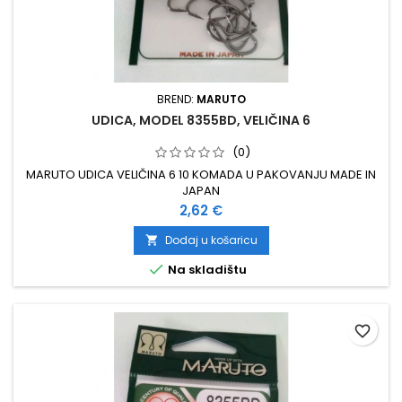
BREND:
MARUTO
UDICA, MODEL 8355BD, VELIČINA 6
(0)
MARUTO UDICA VELIČINA 6 10 KOMADA U PAKOVANJU MADE IN
JAPAN
Cijena
2,62 €
Dodaj u košaricu


Na skladištu
favorite_border