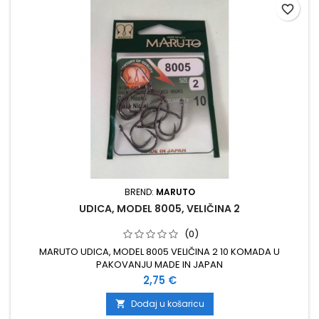
favorite_border
BREND:
MARUTO
UDICA, MODEL 8005, VELIČINA 2
(0)
MARUTO UDICA, MODEL 8005 VELIČINA 2 10 KOMADA U
PAKOVANJU MADE IN JAPAN
Cijena
2,75 €
Dodaj u košaricu
