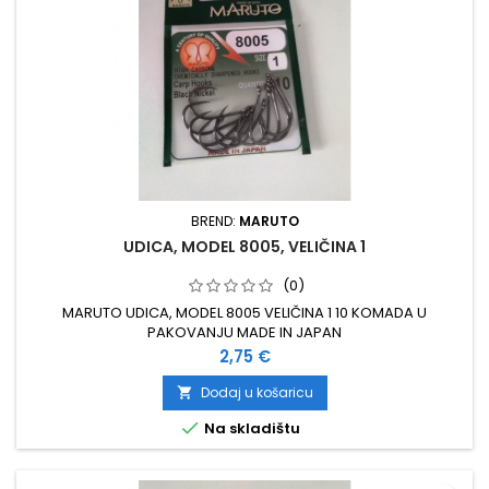
BREND:
MARUTO
UDICA, MODEL 8005, VELIČINA 1
(0)
MARUTO UDICA, MODEL 8005 VELIČINA 1 10 KOMADA U
PAKOVANJU MADE IN JAPAN
Cijena
2,75 €
Dodaj u košaricu


Na skladištu