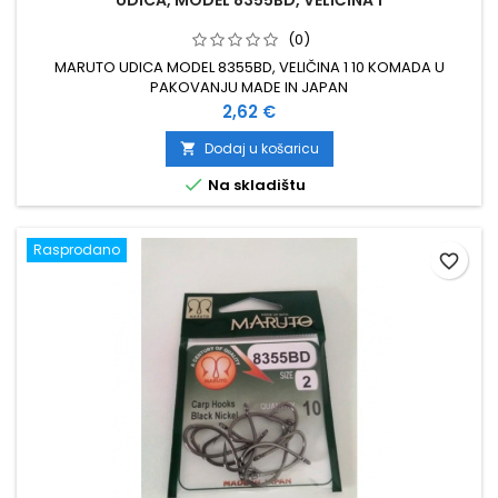
UDICA, MODEL 8355BD, VELIČINA 1
(0)
MARUTO UDICA MODEL 8355BD, VELIČINA 1 10 KOMADA U
PAKOVANJU MADE IN JAPAN
Cijena
2,62 €
Dodaj u košaricu


Na skladištu
Rasprodano
favorite_border