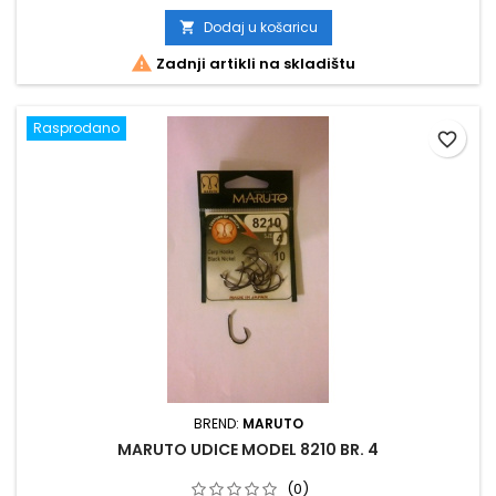
Dodaj u košaricu


Zadnji artikli na skladištu
Rasprodano
favorite_border
BREND:
MARUTO
MARUTO UDICE MODEL 8210 BR. 4
(0)