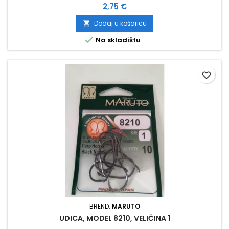
Cijena
2,75 €
Dodaj u košaricu


Na skladištu
favorite_border
BREND:
MARUTO
UDICA, MODEL 8210, VELIČINA 1