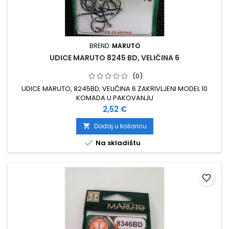
BREND:
MARUTO
UDICE MARUTO 8245 BD, VELIČINA 6
(0)
UDICE MARUTO, 8245BD, VELIČINA 6 ZAKRIVLJENI MODEL 10
KOMADA U PAKOVANJU
Cijena
2,52 €
Dodaj u košaricu


Na skladištu
favorite_border