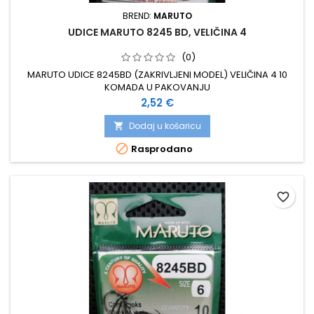
BREND:
MARUTO
UDICE MARUTO 8245 BD, VELIČINA 4
(0)
MARUTO UDICE 8245BD (ZAKRIVLJENI MODEL) VELIČINA 4 10
KOMADA U PAKOVANJU
Cijena
2,52 €
Dodaj u košaricu


Rasprodano
favorite_border