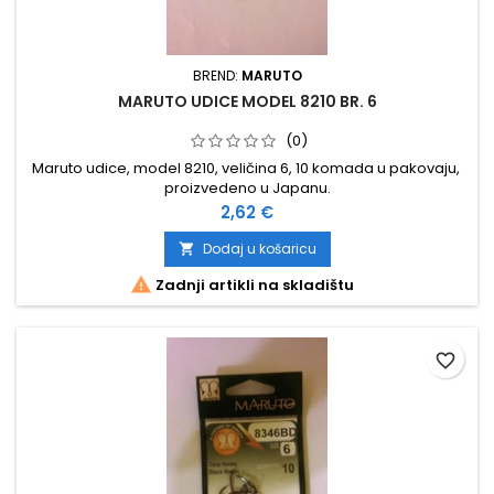
BREND:
MARUTO
MARUTO UDICE MODEL 8210 BR. 6
(0)
Maruto udice, model 8210, veličina 6, 10 komada u pakovaju,
proizvedeno u Japanu.
Cijena
2,62 €
Dodaj u košaricu


Zadnji artikli na skladištu
favorite_border