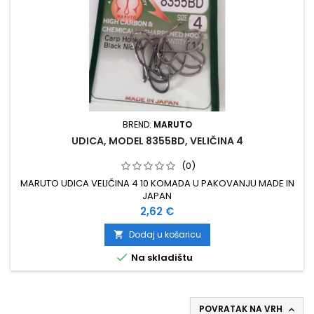
BREND:
MARUTO
UDICA, MODEL 8355BD, VELIČINA 4
(0)
MARUTO UDICA VELIČINA 4 10 KOMADA U PAKOVANJU MADE IN
JAPAN
Cijena
2,62 €
Dodaj u košaricu


Na skladištu
POVRATAK NA VRH
