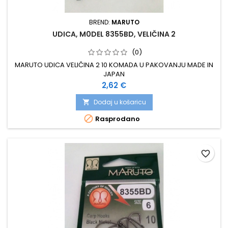
BREND:
MARUTO
UDICA, M0DEL 8355BD, VELIČINA 2
(0)
MARUTO UDICA VELIČINA 2 10 KOMADA U PAKOVANJU MADE IN
JAPAN
Cijena
2,62 €
Dodaj u košaricu


Rasprodano
favorite_border