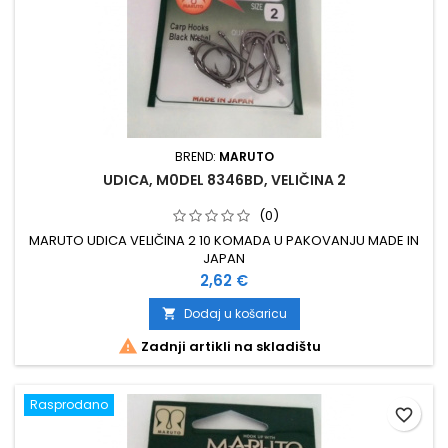
BREND:
MARUTO
UDICA, M0DEL 8346BD, VELIČINA 2
(0)
MARUTO UDICA VELIČINA 2 10 KOMADA U PAKOVANJU MADE IN
JAPAN
Cijena
2,62 €
Dodaj u košaricu


Zadnji artikli na skladištu
Rasprodano
favorite_border