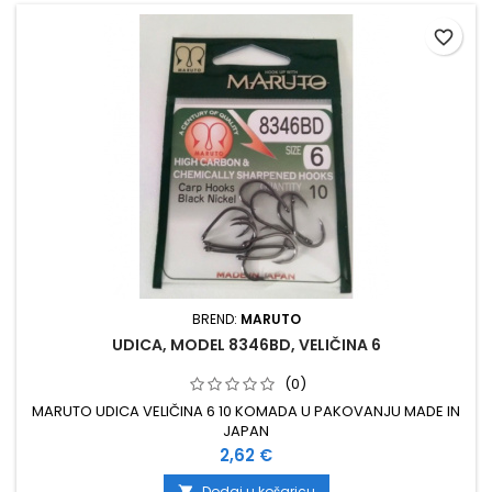
favorite_border
BREND:
MARUTO
UDICA, MODEL 8346BD, VELIČINA 6
(0)
MARUTO UDICA VELIČINA 6 10 KOMADA U PAKOVANJU MADE IN
JAPAN
Cijena
2,62 €
Dodaj u košaricu
