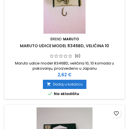
BREND:
MARUTO
MARUTO UDICE MODEL 8346BD, VELIČINA 10
(0)
Maruto udice model 8346BD, veličina 10, 10 komada u
pakovanju, proizvedeno u Japanu
Cijena
2,62 €
Dodaj u košaricu


Na skladištu
favorite_border