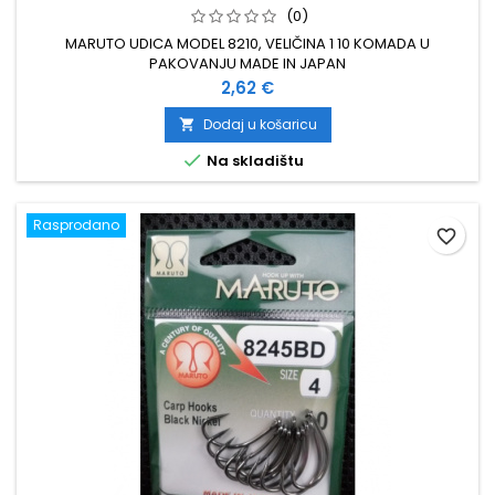
(0)
MARUTO UDICA MODEL 8210, VELIČINA 1 10 KOMADA U
PAKOVANJU MADE IN JAPAN
Cijena
2,62 €
Dodaj u košaricu


Na skladištu
Rasprodano
favorite_border