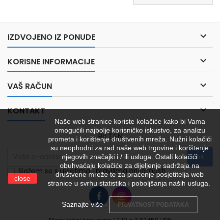

IZDVOJENO IZ PONUDE

KORISNE INFORMACIJE

VAŠ RAČUN

KONTAKT
Naše web stranice koriste kolačiće kako bi Vama
omogućili najbolje korisničko iskustvo, za analizu
BILTEN
prometa i korištenje društvenih mreža. Nužni kolačići
su neophodni za rad naše web trgovine i korištenje
njegovih značajki i / ili usluga. Ostali kolačići
obuhvaćaju kolačiće za dijeljenje sadržaja na
Slažem se s uvjetima i pravilima privatnosti
društvene mreže te za praćenje posjetitelja web
close
stranice u svrhu statistika i poboljšanja naših usluga.
Saznajte više -
PRIVATNOST PODATAKA