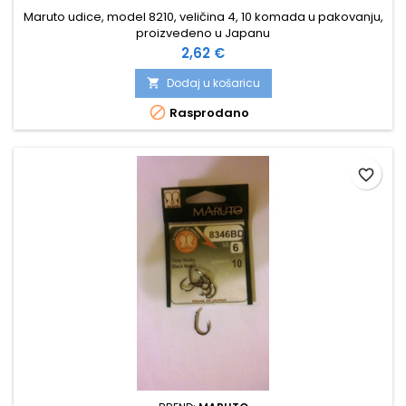
Maruto udice, model 8210, veličina 4, 10 komada u pakovanju,
proizvedeno u Japanu
Cijena
2,62 €
Dodaj u košaricu


Rasprodano
favorite_border