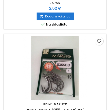
JAPAN
Cijena
2,62 €
Dodaj u košaricu


Na skladištu
favorite_border
BREND:
MARUTO