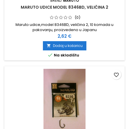
BREND:
MARUTO
MARUTO UDICE MODEL 8346BD, VELIČINA 2
(0)
Maruto udice,model 8346BD, veličina 2, 10 komada u
pakovanju, proizvedeno u Japanu
Cijena
2,62 €
Dodaj u košaricu


Na skladištu
favorite_border