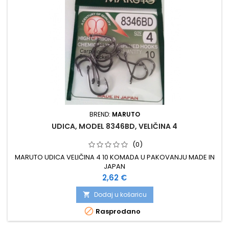
BREND:
MARUTO
UDICA, MODEL 8346BD, VELIČINA 4
(0)
MARUTO UDICA VELIČINA 4 10 KOMADA U PAKOVANJU MADE IN
JAPAN
Cijena
2,62 €
Dodaj u košaricu


Rasprodano