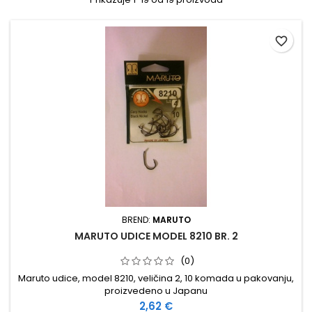
favorite_border
BREND:
MARUTO
MARUTO UDICE MODEL 8210 BR. 2
(0)
Maruto udice, model 8210, veličina 2, 10 komada u pakovanju,
proizvedeno u Japanu
Cijena
2,62 €