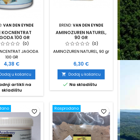
D:
VAN DEN EYNDE
BREND:
VAN DEN EYNDE
E KOCNENTRAT
AMINOZUREN NATUREL,
GODA 100 GR
90 GR
(0)
(0)
ONCENTRAT JAGODA
AMINOZUREN NATUREL, 90 gr
100 GR
Cijena
Cijena
4,38 €
6,30 €
Dodaj u košaricu
Dodaj u košaricu


dnji artikli na
Na skladištu
skladištu
dano
Rasprodano
favorite_border
favorite_border