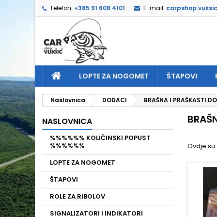
Telefon:
+385 91 608 4101
E-mail:
carpshop.vuksi
D
(
I
P
add_circle_outline
((
Mor
Naz
LOPTE ZA NOGOMET
ŠTAPOVI
Naslovnica
DODACI
BRAŠNA I PRAŠKASTI D
BRAŠN
NASLOVNICA
%%%%%% KOLIČINSKI POPUST
%%%%%%
Ovdje su 
LOPTE ZA NOGOMET
ŠTAPOVI
ROLE ZA RIBOLOV
SIGNALIZATORI I INDIKATORI