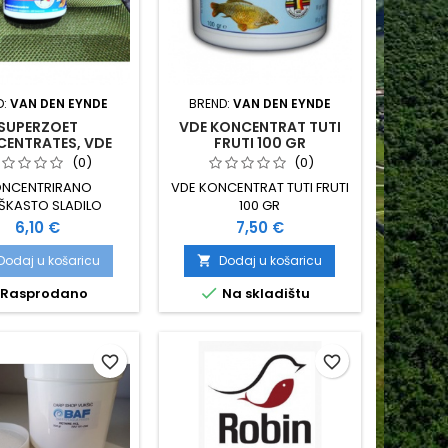
D:
VAN DEN EYNDE
BREND:
VAN DEN EYNDE
SUPERZOET
VDE KONCENTRAT TUTI
ENTRATES, VDE
FRUTI 100 GR
(0)
(0)
NCENTRIRANO
VDE KONCENTRAT TUTI FRUTI
ŠKASTO SLADILO
100 GR
ASTI DODATAK ZA
Cijena
Cijena
6,10 €
7,50 €
U BOILA I PRIMAME
RANJE 100 GRAMA
Dodaj u košaricu
Dodaj u košaricu


Rasprodano
Na skladištu
favorite_border
favorite_border