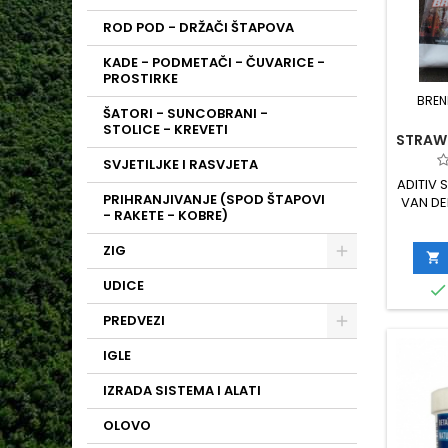
ROD POD - DRŽAČI ŠTAPOVA
KADE - PODMETAČI - ČUVARICE -
PROSTIRKE
BREN
ŠATORI - SUNCOBRANI -
STOLICE - KREVETI
STRAWB
SVJETILJKE I RASVJETA
ADITIV
PRIHRANJIVANJE (SPOD ŠTAPOVI
VAN DE
- RAKETE - KOBRE)
BEZ
ZIG

UDICE

PREDVEZI
IGLE
IZRADA SISTEMA I ALATI
OLOVO