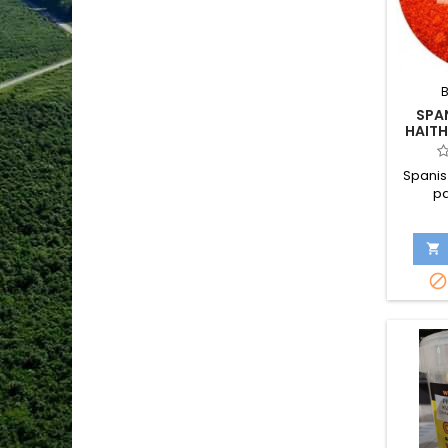
SPA
HAITH
Spanis
pa

