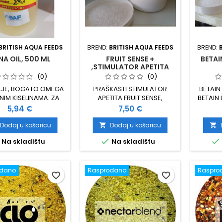
BRITISH AQUA FEEDS
BREND:
BRITISH AQUA FEEDS
BREND:
NA OIL, 500 ML
FRUIT SENSE +
BETAI
,STIMULATOR APETITA
,100 GRAMA
(0)
(0)
LJE, BOGATO OMEGA
PRAŠKASTI STIMULATOR
BETAIN 
NIM KISELINAMA. ZA
APETITA FRUIT SENSE,
BETAIN 
 MIX, GRUNDBAITS,
PREPORUKA: 5-15 GR / KG
S
Cijena
Cijena
5,94 €
7,50 €
IJEVANJE PELETA I
BAZNOG MIXA PAKIRANJE 100
AK
BOILA PAKIRANJE 500
GRAMA
STIMUL
Dodaj u košaricu
Dodaj u košaricu


PORUČENA DOZA: DO
POBOLJ


Na skladištu
Na skladištu
 KG PRIHRANE ILI MIXA
PROB
BETAI
DOZA: 
BAZNOG
odano
Rasprodano
Raspro
favorite_border
favorite_border