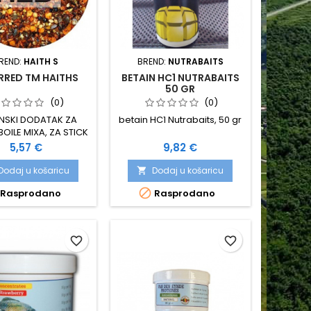
REND:
HAITH S
BREND:
NUTRABAITS
RRED TM HAITHS
BETAIN HC1 NUTRABAITS
50 GR
(0)
(0)
NSKI DODATAK ZA
betain HC1 Nutrabaits, 50 gr
BOILE MIXA, ZA STICK
MIX ILI ZIG RIG
Cijena
Cijena
5,57 €
9,82 €
Dodaj u košaricu
Dodaj u košaricu


Rasprodano
Rasprodano
favorite_border
favorite_border