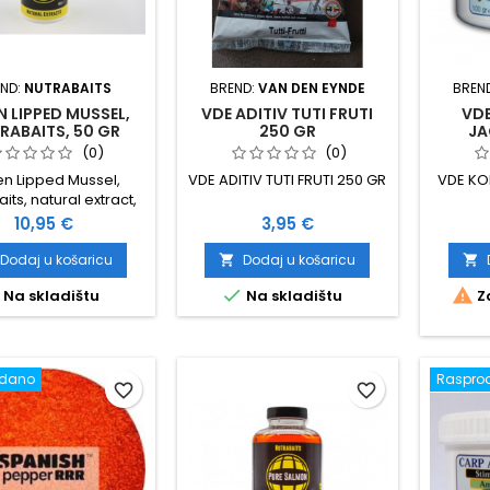
END:
NUTRABAITS
BREND:
VAN DEN EYNDE
BREN
N LIPPED MUSSEL,
VDE ADITIV TUTI FRUTI
VD
RABAITS, 50 GR
250 GR
JA
(0)
(0)
n Lipped Mussel,
VDE ADITIV TUTI FRUTI 250 GR
VDE K
its, natural extract,
50 grama
Cijena
Cijena
10,95 €
3,95 €
Dodaj u košaricu
Dodaj u košaricu




Na skladištu
Na skladištu
Za
odano
Raspro
favorite_border
favorite_border