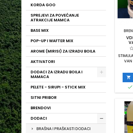
KORDA GOO
SPREJEVI ZA POVEĆANJE
ATRAKCIJE MAMCA
BASE MIX
BREN
VD
POP-UP I WAFTER MIX
VA
AROME (MIRISI) ZA IZRADU BOILA
STIMUL
VAN 
AKTIVATORI
DODACI ZA IZRADU BOILA I
MAMACA


PELETE - SIRUPI - STICK MIX
SITNI PRIBOR
BRENDOVI
DODACI
BRAŠNA I PRAŠKASTI DODACI