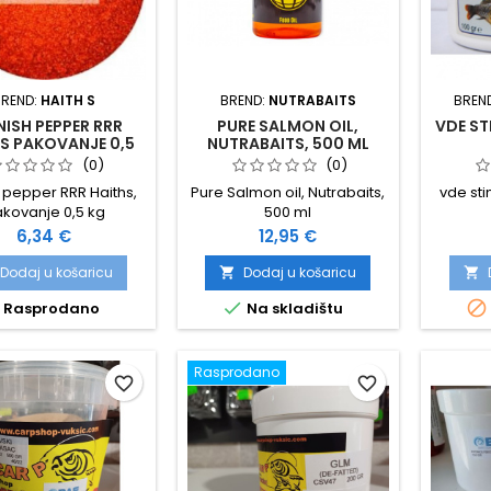
BREND:
HAITH S
BREND:
NUTRABAITS
BREN
NISH PEPPER RRR
PURE SALMON OIL,
VDE S
S PAKOVANJE 0,5
NUTRABAITS, 500 ML
KG
(0)
(0)
 pepper RRR Haiths,
Pure Salmon oil, Nutrabaits,
vde st
kovanje 0,5 kg
500 ml
Cijena
Cijena
6,34 €
12,95 €
Dodaj u košaricu
Dodaj u košaricu




Rasprodano
Na skladištu
Rasprodano
favorite_border
favorite_border