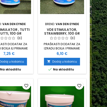
D:
VAN DEN EYNDE
BREND:
VAN DEN EYNDE
IMULATOR , TUTTI
VDE STIMULATOR,
UTTI, 100 GR
STRAWBERRY, 100 GR
(0)
(0)
ASTI DODATAK ZA
PRAŠKASTI DODATAK ZA
 BOILA ILI PRIMAME
IZRADU BOILA I PRIMAME
ATOR TUTTI FRUTTI
STIMULATOR APETITA,
Cijena
Cijena
7,25 €
6,10 €
RANJE 100 GRAMA
JAGODA PAKIRANJE 100
GRAMA
Dodaj u košaricu
Dodaj u košaricu


Na skladištu
Na skladištu
favorite_border
favorite_border