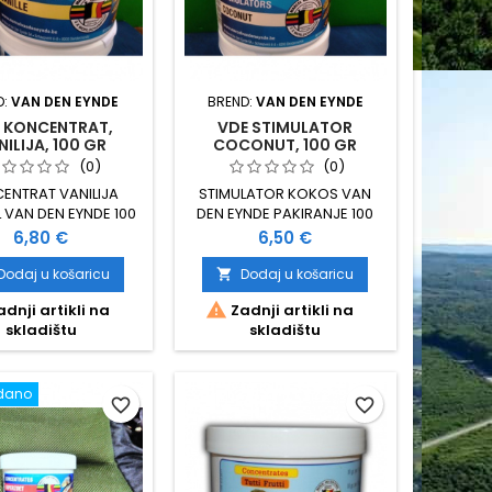
D:
VAN DEN EYNDE
BREND:
VAN DEN EYNDE
 KONCENTRAT,
VDE STIMULATOR
NILIJA, 100 GR
COCONUT, 100 GR
(0)
(0)
ENTRAT VANILIJA
STIMULATOR KOKOS VAN
 VAN DEN EYNDE 100
DEN EYNDE PAKIRANJE 100
GRAMA
GRAMA
Cijena
Cijena
6,80 €
6,50 €
Dodaj u košaricu
Dodaj u košaricu


dnji artikli na
Zadnji artikli na
skladištu
skladištu
dano
favorite_border
favorite_border