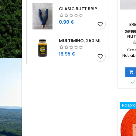
CLASIC BUTT BRIP
Cijena
0,90 €
favorite_border
BR
GREE
NUT
MULTIMINO, 250 ML
Gree
Cijena
16,95 €
Nutraba
favorite_border


Raspr