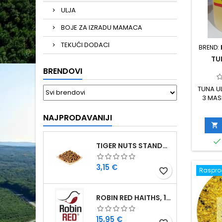
ULJA
BOJE ZA IZRADU MAMACA
TEKUĆI DODACI
BREND:
TU
BRENDOVI
TUNA U
3 MAS
STICK
PREL
NAJPRODAVANIJI
IZRADU 

ML PRE

30 ML /
TIGER NUTS STANDARD 8-12 MM
Cijena
3,15 €
Raspr
favorite_border
ROBIN RED HAITHS, 1 KG
Cijena
15,95 €