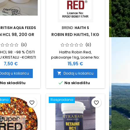
BRITISH AQUA FEEDS
BREND:
HAITH S
N HCL 98, 200 GR
ROBIN RED HAITHS, 1 KG
(0)
(0)
HCL 98: -98 % ČISTI
Haiths Robin Red,
U KRISTALU -KORISTI
pakovanje 1 kg, Licene No:
E U INDUSTRIJI
RR0018090117HR
Cijena
Cijena
7,50 €
15,95 €
VAKULTURE KAO
ATOR APETITA I ZA
Dodaj u košaricu
Dodaj u košaricu

ŠANJE (UBRZANJE)

Na skladištu
Na skladištu
AVE -KISELI OBLIK
NA -PREPORUČENA
5 - 15 GRAMA / KG
 MIXA -PAKIRANJE:
dano
Rasprodano
favorite_border
favorite_border
200 GRAMA