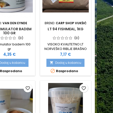
D:
VAN DEN EYNDE
BREND:
CARP SHOP VUKŠIĆ
TIMULATOR BADEM
LT 94 FISHMEAL, 1KG
100 GR
(0)
(0)
imulator badem 100
VISOKO KVALITETNO LT
gr
NORVEŠKO RIBLJE BRAŠNO
UDIO PROTEINA OKO 72 %
Cijena
Cijena
4,35 €
7,17 €
PROBAVLJIVOST PREKO 90 %
VELIKI IZBOR LIPIDA, VITAMINA
Dodaj u košaricu
Dodaj u košaricu

I MINERALA

Rasprodano
Rasprodano
favorite_border
favorite_border