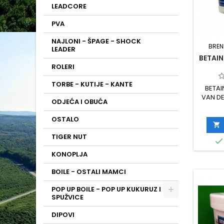
LEADCORE
PVA
NAJLONI - ŠPAGE - SHOCK
BREN
LEADER
BETAIN
ROLERI
TORBE - KUTIJE - KANTE
BETAI
VAN DE
ODJEĆA I OBUĆA
OSTALO

TIGER NUT

KONOPLJA
BOILE - OSTALI MAMCI
POP UP BOILE - POP UP KUKURUZ I
SPUŽVICE
DIPOVI