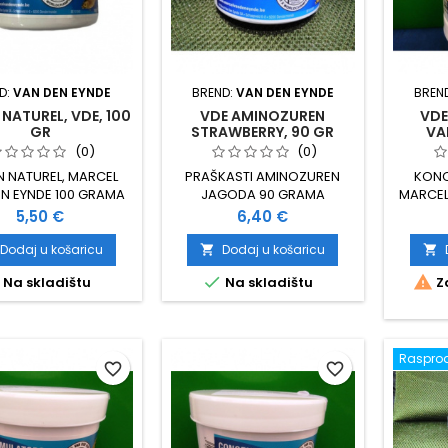
D:
VAN DEN EYNDE
BREND:
VAN DEN EYNDE
BREN
 NATUREL, VDE, 100
VDE AMINOZUREN
VDE
GR
STRAWBERRY, 90 GR
VA
(0)
(0)
N NATUREL, MARCEL
PRAŠKASTI AMINOZUREN
KONC
N EYNDE 100 GRAMA
JAGODA 90 GRAMA
MARCEL
Cijena
Cijena
5,50 €
6,40 €
Dodaj u košaricu
Dodaj u košaricu




Na skladištu
Na skladištu
Za
Raspro
favorite_border
favorite_border