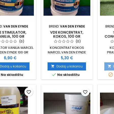
D:
VAN DEN EYNDE
BREND:
VAN DEN EYNDE
BREN
E STIMULATOR,
VDE KONCENTRAT,
NILIA, 100 GR
KOKOS, 100 GR
CONC
(0)
(0)
ATOR VANILIA MARCEL
KONCENTRAT KOKOS
KO
DEN EYNDE 100 GR
MARCEL VAN DEN EYNDE
PRA
PAKIRANJE 100 GRAMA
PRAŠK
Cijena
Cijena
6,90 €
5,30 €
IZRAD
PAKI
Dodaj u košaricu
Dodaj u košaricu




Na skladištu
Na skladištu
favorite_border
favorite_border