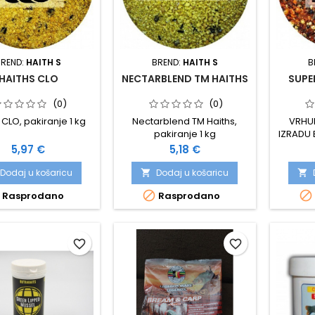
BREND:
HAITH S
BREND:
HAITH S
B
HAITHS CLO
NECTARBLEND TM HAITHS
SUPE
(0)
(0)
 CLO, pakiranje 1 kg
Nectarblend TM Haiths,
VRHU
pakiranje 1 kg
IZRADU 
Cijena
Cijena
5,97 €
5,18 €
Dodaj u košaricu
Dodaj u košaricu




Rasprodano
Rasprodano
favorite_border
favorite_border