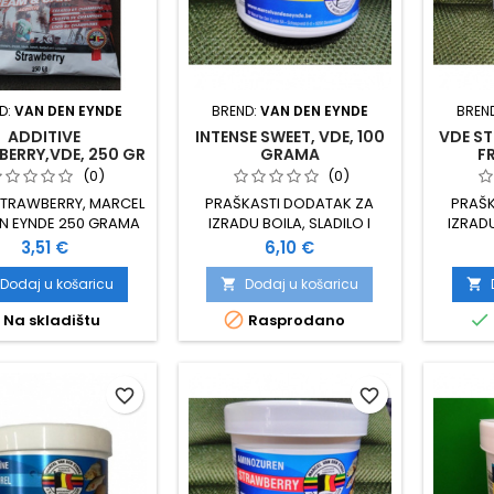
D:
VAN DEN EYNDE
BREND:
VAN DEN EYNDE
BREN
ADDITIVE
INTENSE SWEET, VDE, 100
VDE ST
ERRY,VDE, 250 GR
GRAMA
FR
(0)
(0)
 STRAWBERRY, MARCEL
PRAŠKASTI DODATAK ZA
PRAŠK
N EYNDE 250 GRAMA
IZRADU BOILA, SLADILO I
IZRADU
 UMJETNIH BOJA
POJAČIVAČ OKUSA
STIMUL
Cijena
Cijena
3,51 €
6,10 €
PAKIRANJE 100 GRAMA
PAKI
Dodaj u košaricu
Dodaj u košaricu




Na skladištu
Rasprodano
favorite_border
favorite_border