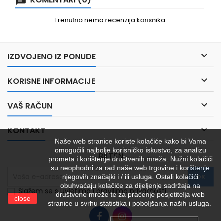
Trenutno nema recenzija korisnika.

IZDVOJENO IZ PONUDE

KORISNE INFORMACIJE

VAŠ RAČUN

KONTAKT
Naše web stranice koriste kolačiće kako bi Vama
omogućili najbolje korisničko iskustvo, za analizu
BILTEN
prometa i korištenje društvenih mreža. Nužni kolačići
su neophodni za rad naše web trgovine i korištenje
njegovih značajki i / ili usluga. Ostali kolačići
obuhvaćaju kolačiće za dijeljenje sadržaja na
Slažem se s uvjetima i pravilima privatnosti
društvene mreže te za praćenje posjetitelja web
close
stranice u svrhu statistika i poboljšanja naših usluga.