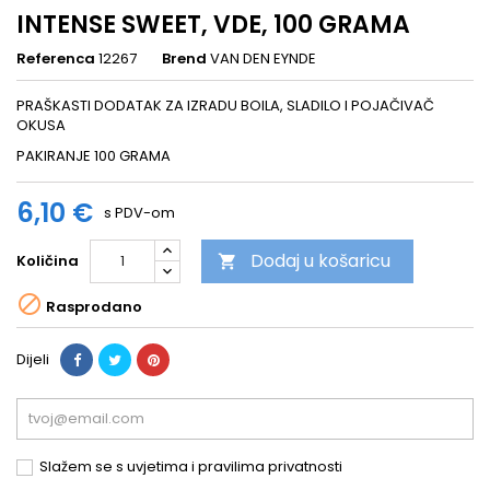
INTENSE SWEET, VDE, 100 GRAMA
Referenca
12267
Brend
VAN DEN EYNDE
PRAŠKASTI DODATAK ZA IZRADU BOILA, SLADILO I POJAČIVAČ
OKUSA
PAKIRANJE 100 GRAMA
6,10 €
s PDV-om
Dodaj u košaricu
Količina


Rasprodano
Dijeli
Slažem se s uvjetima i pravilima privatnosti