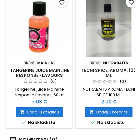
favorite_border
favorite_border
BREND:
MAINLINE
BREND:
NUTRABAITS
TANGERINE JUICE MAINLINE
TECNI SPICE, AROMA, 100
RESPONSE FLAVOURS
ML
(0)
(0)
Tangerine juice Mainline
NUTRABAITS AROMA TECNI
response flavours, 60 ml
SPICE 100 ML
Cijena
Cijena
7,03 €
21,10 €
Dodaj u košaricu
Dodaj u košaricu




Na skladištu
Na skladištu
KOMENTARI (0)