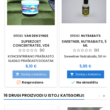
BREND:
VAN DEN EYNDE
BREND:
NUTRABAITS
SUPERZOET
SWEETNER, NUTRABAITS, 50
CONCENTRATES, VDE
ML
(0)
(0)
KONCENTRIRANO PRAŠKASTO
Sweetner Nutrabaits, 50 ml
SLADILO PRAŠKASTI DODATAK
ZA IZRADU BOILA I PRIMAME
Cijena
Cijena
6,10 €
5,95 €
PAKIRANJE 100 GRAMA
Dodaj u košaricu
Dodaj u košaricu




Rasprodano
Na skladištu
16 DRUGI PROIZVODI U ISTOJ KATEGORIJI:
<
>