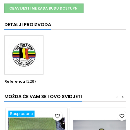
OBAVIJESTI ME KADA BUDU DOSTUPNI
DETALJI PROIZVODA
Referenca
12267
MOŽDA ĆE VAM SE I OVO SVIDJETI
<
>
Rasprodano
favorite_border
favorite_border