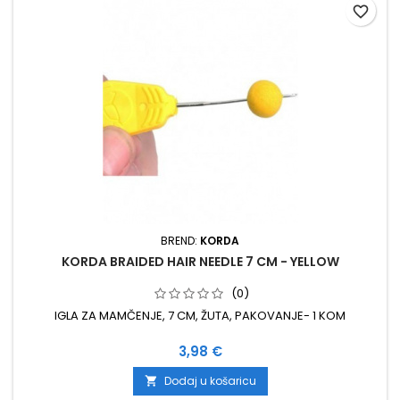
favorite_border
BREND:
KORDA
KORDA BRAIDED HAIR NEEDLE 7 CM - YELLOW
(0)
IGLA ZA MAMČENJE, 7 CM, ŽUTA, PAKOVANJE- 1 KOM
Cijena
3,98 €
Dodaj u košaricu
