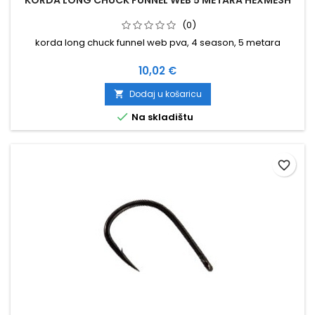
KORDA LONG CHUCK FUNNEL WEB 5 METARA HEXMESH
(0)
korda long chuck funnel web pva, 4 season, 5 metara
Cijena
10,02 €
Dodaj u košaricu


Na skladištu
favorite_border