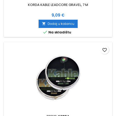
KORDA KABLE LEADCORE GRAVEL, 7 M
Cijena
9,09 €
Dodaj u košaricu


Na skladištu
favorite_border