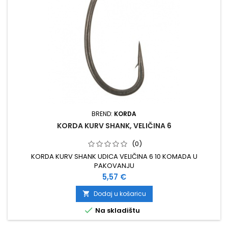
BREND:
KORDA
KORDA KURV SHANK, VELIČINA 6
(0)
KORDA KURV SHANK UDICA VELIČINA 6 10 KOMADA U
PAKOVANJU
Cijena
5,57 €
Dodaj u košaricu


Na skladištu