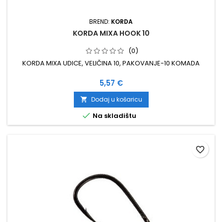
BREND:
KORDA
KORDA MIXA HOOK 10
(0)
KORDA MIXA UDICE, VELIČINA 10, PAKOVANJE-10 KOMADA
Cijena
5,57 €
Dodaj u košaricu


Na skladištu
favorite_border