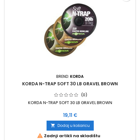
BREND:
KORDA
KORDA N-TRAP SOFT 30 LB GRAVEL BROWN
(0)
KORDA N-TRAP SOFT 30 LB GRAVEL BROWN
Cijena
19,11 €
Dodaj u košaricu


Zadnji artikli na skladištu