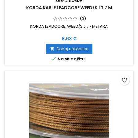
BREND:
KORDA
KORDA KABLE LEADCORE WEED/SILT 7 M
(0)
KORDA LEADCORE, WEED/SILT, 7 METARA
Cijena
8,63 €
Dodaj u košaricu


Na skladištu
favorite_border