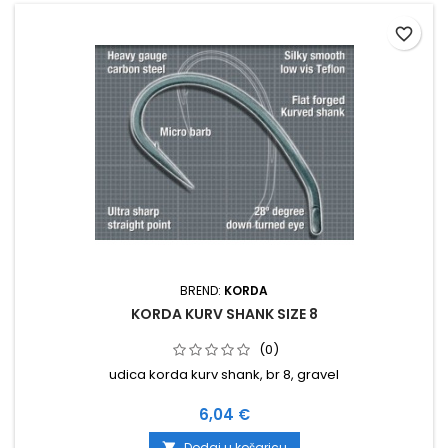
favorite_border
BREND:
KORDA
KORDA KURV SHANK SIZE 8
(0)
udica korda kurv shank, br 8, gravel
Cijena
6,04 €
Dodaj u košaricu
