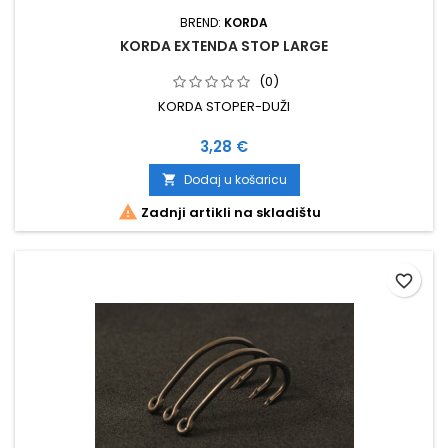
BREND:
KORDA
KORDA EXTENDA STOP LARGE
(0)
KORDA STOPER-DUŽI
Cijena
3,28 €
Dodaj u košaricu


Zadnji artikli na skladištu
favorite_border