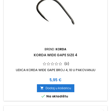
BREND:
KORDA
KORDA WIDE GAPE SIZE 4
(0)
UDICA KORDA WIDE GAPE BROJ 4, 10 U PAKOVANJU
Cijena
5,95 €
Dodaj u košaricu


Na skladištu