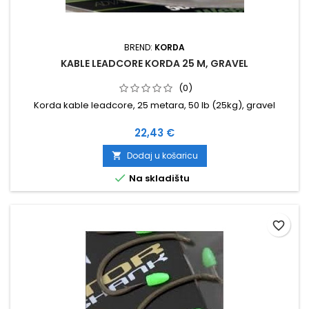
BREND:
KORDA
KABLE LEADCORE KORDA 25 M, GRAVEL
(0)
Korda kable leadcore, 25 metara, 50 lb (25kg), gravel
Cijena
22,43 €
Dodaj u košaricu


Na skladištu
favorite_border