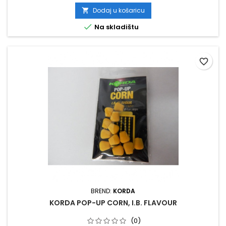
Dodaj u košaricu


Na skladištu
favorite_border
BREND:
KORDA
KORDA POP-UP CORN, I.B. FLAVOUR
(0)