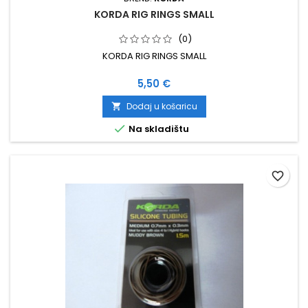
KORDA RIG RINGS SMALL
(0)
KORDA RIG RINGS SMALL
Cijena
5,50 €
Dodaj u košaricu


Na skladištu
favorite_border