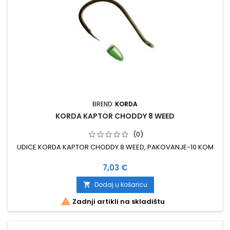
BREND:
KORDA
KORDA KAPTOR CHODDY 8 WEED
(0)
UDICE KORDA KAPTOR CHODDY 8 WEED, PAKOVANJE-10 KOM
Cijena
7,03 €
Dodaj u košaricu


Zadnji artikli na skladištu