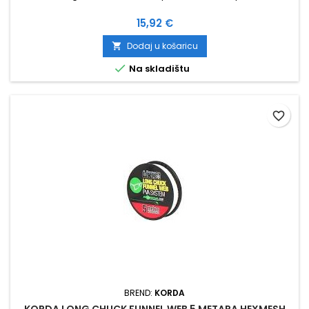
Cijena
15,92 €
Dodaj u košaricu


Na skladištu
favorite_border
BREND:
KORDA