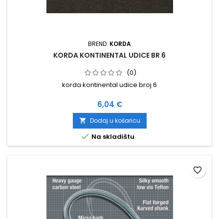
BREND:
KORDA
KORDA KONTINENTAL UDICE BR 6
(0)
korda kontinental udice broj 6
Cijena
6,04 €
Dodaj u košaricu


Na skladištu
favorite_border