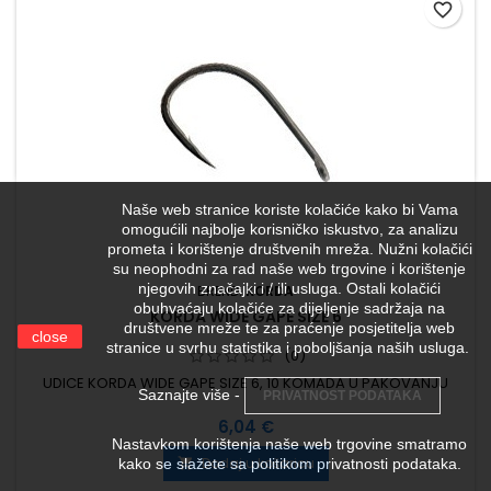
favorite_border
Naše web stranice koriste kolačiće kako bi Vama
omogućili najbolje korisničko iskustvo, za analizu
prometa i korištenje društvenih mreža. Nužni kolačići
su neophodni za rad naše web trgovine i korištenje
njegovih značajki i / ili usluga. Ostali kolačići
BREND:
KORDA
obuhvaćaju kolačiće za dijeljenje sadržaja na
KORDA WIDE GAPE SIZE 6
društvene mreže te za praćenje posjetitelja web
close
stranice u svrhu statistika i poboljšanja naših usluga.
(0)
UDICE KORDA WIDE GAPE SIZE 6, 10 KOMADA U PAKOVANJU
Saznajte više -
PRIVATNOST PODATAKA
Cijena
6,04 €
Nastavkom korištenja naše web trgovine smatramo
Dodaj u košaricu
kako se slažete sa politikom privatnosti podataka.
