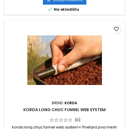

Na skladištu
favorite_border
BREND:
KORDA
KORDA LONG CHUC FUNNEL WEB SYSTEM
(0)
korda long chuc funnel web system+7metara pva mesh