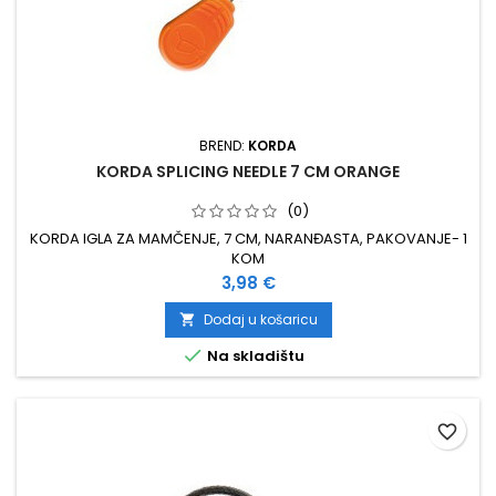
BREND:
KORDA
KORDA SPLICING NEEDLE 7 CM ORANGE
(0)
KORDA IGLA ZA MAMČENJE, 7 CM, NARANĐASTA, PAKOVANJE- 1
KOM
Cijena
3,98 €
Dodaj u košaricu


Na skladištu
favorite_border