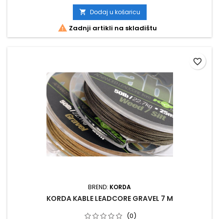
Dodaj u košaricu


Zadnji artikli na skladištu
favorite_border
BREND:
KORDA
KORDA KABLE LEADCORE GRAVEL 7 M
(0)