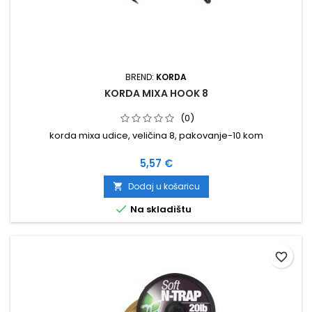
BREND:
KORDA
KORDA MIXA HOOK 8
(0)
korda mixa udice, veličina 8, pakovanje-10 kom
Cijena
5,57 €
Dodaj u košaricu


Na skladištu
favorite_border