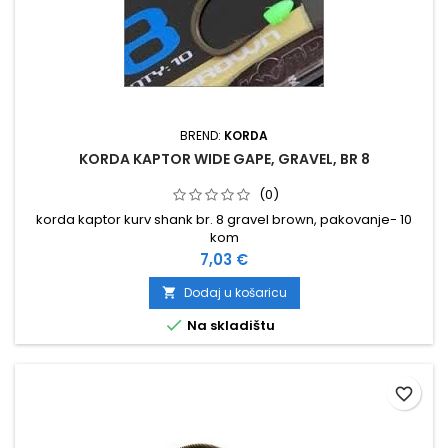
BREND:
KORDA
KORDA KAPTOR WIDE GAPE, GRAVEL, BR 8
(0)
korda kaptor kurv shank br. 8 gravel brown, pakovanje- 10
kom
Cijena
7,03 €
Dodaj u košaricu


Na skladištu
favorite_border