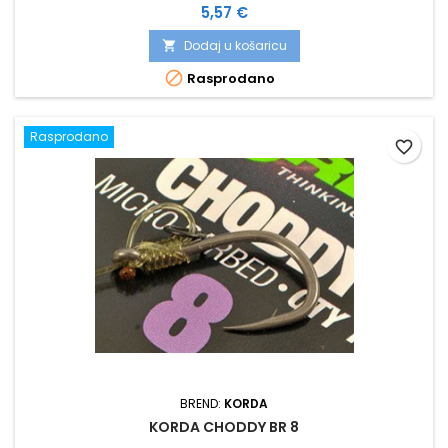
Cijena
5,57 €
Dodaj u košaricu


Rasprodano
Rasprodano
favorite_border
BREND:
KORDA
KORDA CHODDY BR 8