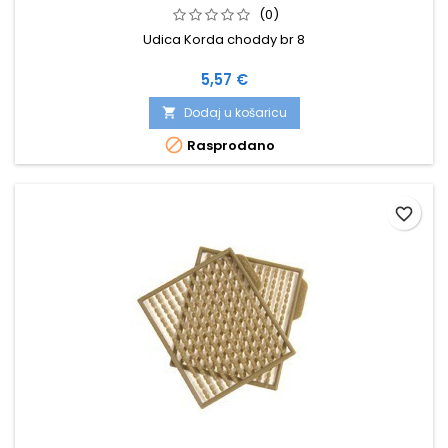
(0)
Udica Korda choddy br 8
Cijena
5,57 €
Dodaj u košaricu


Rasprodano
favorite_border