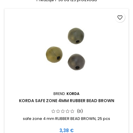
favorite_border
BREND:
KORDA
KORDA SAFE ZONE 4MM RUBBER BEAD BROWN
(0)
safe zone 4 mm RUBBER BEAD BROWN, 25 pcs
Cijena
3,38 €