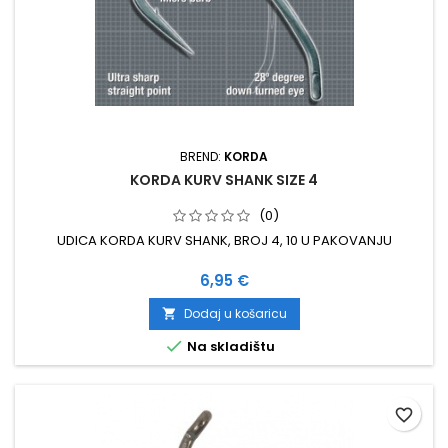
BREND:
KORDA
KORDA KURV SHANK SIZE 4
(0)
UDICA KORDA KURV SHANK, BROJ 4, 10 U PAKOVANJU
Cijena
6,95 €
Dodaj u košaricu


Na skladištu
favorite_border