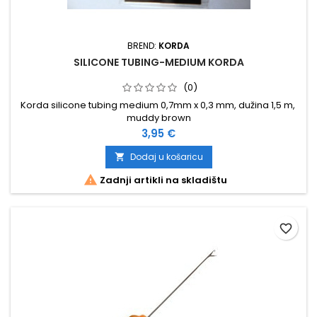
BREND:
KORDA
SILICONE TUBING-MEDIUM KORDA
(0)
Korda silicone tubing medium 0,7mm x 0,3 mm, dužina 1,5 m,
muddy brown
Cijena
3,95 €
Dodaj u košaricu


Zadnji artikli na skladištu
favorite_border