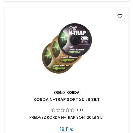
favorite_border
BREND:
KORDA
KORDA N-TRAP SOFT 20 LB SILT
(0)
PREDVEZ KORDA N-TRAP SOFT 20 LB SILT
Cijena
19,11 €