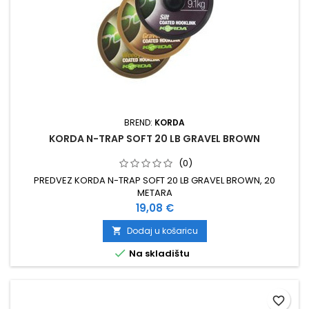
BREND:
KORDA
KORDA N-TRAP SOFT 20 LB GRAVEL BROWN
(0)
PREDVEZ KORDA N-TRAP SOFT 20 LB GRAVEL BROWN, 20
METARA
Cijena
19,08 €
Dodaj u košaricu


Na skladištu
favorite_border