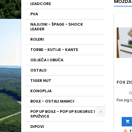
MOŽDA 
LEADCORE
PVA
NAJLONI - ŠPAGE - SHOCK
LEADER
ROLERI
TORBE - KUTIJE - KANTE
ODJEĆA I OBUĆA
OSTALO
TIGER NUT
FOX ZI
KONOPLJA
Fox zig
BOILE - OSTALI MAMCI
POP UP BOILE - POP UP KUKURUZ I
SPUŽVICE

DIPOVI

Z