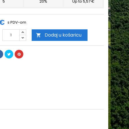
5
20%
Up to 5,57 €
 €
s PDV-om
Dodaj u košaricu
