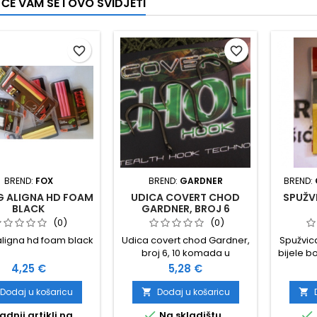
ĆE VAM SE I OVO SVIDJETI
favorite_border
favorite_border
BREND:
FOX
BREND:
GARDNER
BREND:
G ALIGNA HD FOAM
UDICA COVERT CHOD
SPUŽVI
BLACK
GARDNER, BROJ 6
(0)
(0)
 aligna hd foam black
Udica covert chod Gardner,
Spužvic
broj 6, 10 komada u
bijele b
pakiranju
štap
Cijena
Cijena
4,25 €
5,28 €
Dodaj u košaricu
Dodaj u košaricu




adnji artikli na
Na skladištu