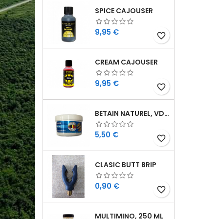
SPICE CAJOUSER
Cijena
9,95 €
favorite_border
CREAM CAJOUSER
Cijena
9,95 €
favorite_border
BETAIN NATUREL, VDE, 100 GR
Cijena
5,50 €
favorite_border
CLASIC BUTT BRIP
Cijena
0,90 €
favorite_border
MULTIMINO, 250 ML