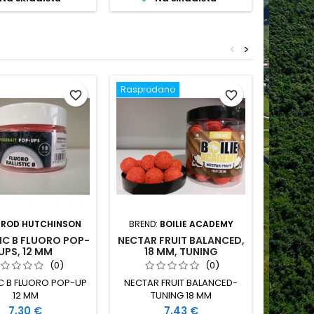
<
>
Rasprodano
favorite_border
favorite_border
:
ROD HUTCHINSON
BREND:
BOILIE ACADEMY
BR
IC B FLUORO POP-
NECTAR FRUIT BALANCED,
UDICA
UPS, 12 MM
18 MM, TUNING
(0)
(0)
IC B FLUORO POP-UP
NECTAR FRUIT BALANCED-
MARUTO 
12 MM
TUNING 18 MM
VELIČI
PAKOVAN
Cijena
Cijena
7,30 €
7,43 €