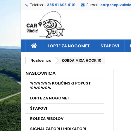
Telefon:
+385 91 608 4101
E-mail:
carpshop.vuksi
D
I
P
add_circle_outline
Mor
Naz
LOPTE ZA NOGOMET
ŠTAPOVI
Naslovnica
KORDA MIXA HOOK 10
NASLOVNICA
%%%%%% KOLIČINSKI POPUST
%%%%%%
LOPTE ZA NOGOMET
ŠTAPOVI
ROLE ZA RIBOLOV
SIGNALIZATORI I INDIKATORI