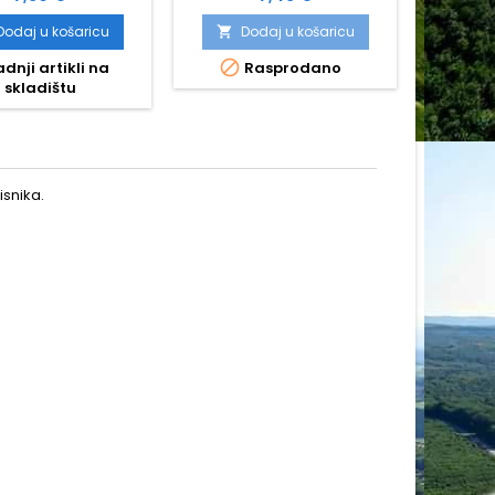
Dodaj u košaricu
Dodaj u košaricu
D




dnji artikli na
Rasprodano
N
skladištu
snika.