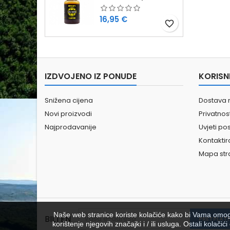
Cijena
16,95 €
favorite_border
IZDVOJENO IZ PONUDE
KORISN
Snižena cijena
Dostava 
Novi proizvodi
Privatno
Najprodavanije
Uvjeti po
Kontaktir
Mapa str
Naše web stranice koriste kolačiće kako bi Vama omoguć
BILTEN
korištenje njegovih značajki i / ili usluga. Ostali kolač