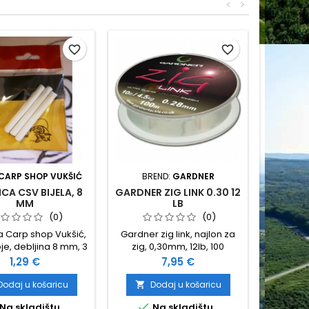
<
>
favorite_border
favorite_border
CARP SHOP VUKŠIĆ
BREND:
GARDNER
CA CSV BIJELA, 8
GARDNER ZIG LINK 0.30 12
MM
LB
(0)
(0)
a Carp shop Vukšić,
Gardner zig link, najlon za
oje, debljina 8 mm, 3
zig, 0,30mm, 12lb, 100
ića u pakovanju
metara
Cijena
Cijena
1,29 €
7,95 €
Dodaj u košaricu
Dodaj u košaricu


Na skladištu
Na skladištu