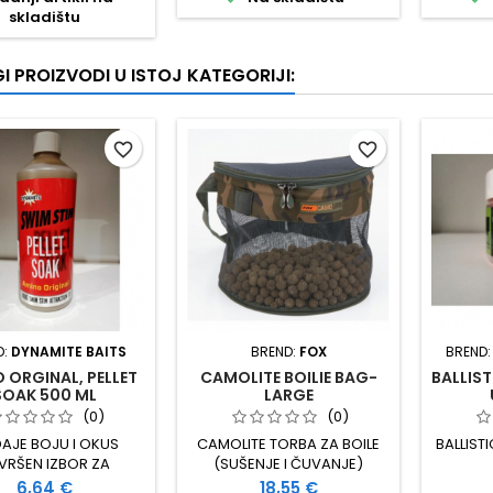
skladištu
I PROIZVODI U ISTOJ KATEGORIJI:
favorite_border
favorite_border
D:
DYNAMITE BAITS
BREND:
FOX
BREND
 ORGINAL, PELLET
CAMOLITE BOILIE BAG-
BALLIST
SOAK 500 ML
LARGE
(0)
(0)
AJE BOJU I OKUS
CAMOLITE TORBA ZA BOILE
BALLIST
VRŠEN IZBOR ZA
(SUŠENJE I ČUVANJE)
JE SVIM MIXEVIMA I
KVALITETNA IZRADA 60 %
Cijena
Cijena
6,64 €
18,55 €