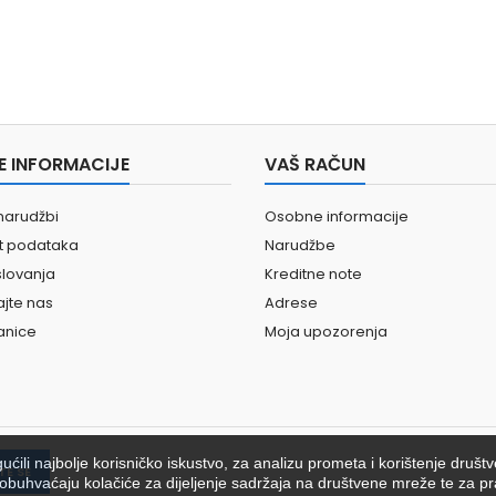
E INFORMACIJE
VAŠ RAČUN
narudžbi
Osobne informacije
st podataka
Narudžbe
slovanja
Kreditne note
ajte nas
Adrese
anice
Moja upozorenja
ili najbolje korisničko iskustvo, za analizu prometa i korištenje društ
ići obuhvaćaju kolačiće za dijeljenje sadržaja na društvene mreže te za pr