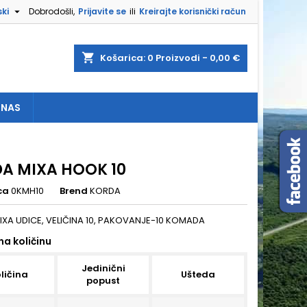

ki
Dobrodošli,
Prijavite se
ili
Kreirajte korisnički račun
×
×
×
shopping_cart
Košarica:
0
Proizvodi - 0,00 €
 NAS
e
a
A MIXA HOOK 10
ca
0KMH10
Brend
KORDA
XA UDICE, VELIČINA 10, PAKOVANJE-10 KOMADA
na količinu
Jedinični
ličina
Ušteda
popust