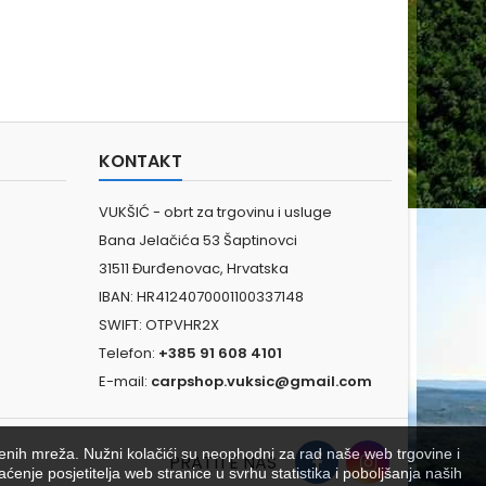
KONTAKT
VUKŠIĆ - obrt za trgovinu i usluge
Bana Jelačića 53 Šaptinovci
31511 Đurđenovac, Hrvatska
IBAN: HR4124070001100337148
SWIFT: OTPVHR2X
Telefon:
+385 91 608 4101
E-mail:
carpshop.vuksic@gmail.com
venih mreža. Nužni kolačići su neophodni za rad naše web trgovine i
PRATITE NAS
aćenje posjetitelja web stranice u svrhu statistika i poboljšanja naših