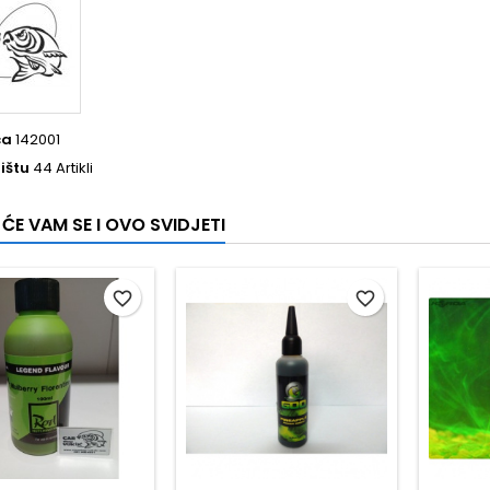
ca
142001
ištu
44 Artikli
ĆE VAM SE I OVO SVIDJETI
favorite_border
favorite_border