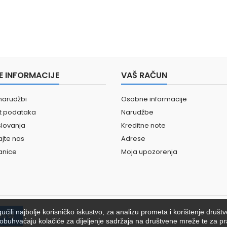
E INFORMACIJE
VAŠ RAČUN
narudžbi
Osobne informacije
st podataka
Narudžbe
slovanja
Kreditne note
ajte nas
Adrese
anice
Moja upozorenja
ili najbolje korisničko iskustvo, za analizu prometa i korištenje društ
ići obuhvaćaju kolačiće za dijeljenje sadržaja na društvene mreže te za pr