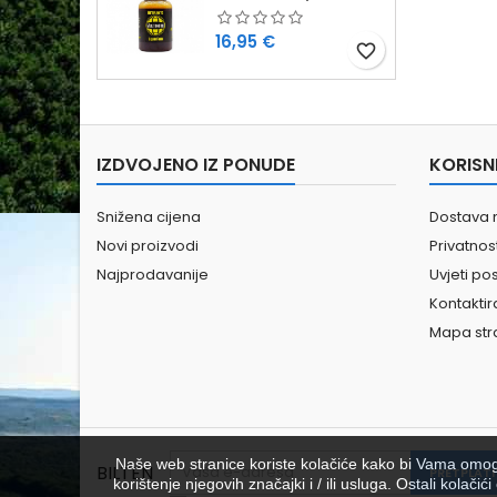
Cijena
16,95 €
favorite_border
IZDVOJENO IZ PONUDE
KORISN
Snižena cijena
Dostava 
Novi proizvodi
Privatno
Najprodavanije
Uvjeti po
Kontaktir
Mapa str
Naše web stranice koriste kolačiće kako bi Vama omoguć
BILTEN
korištenje njegovih značajki i / ili usluga. Ostali kolač