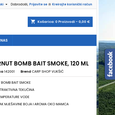

ki
Dobrodošli,
Prijavite se
ili
Kreirajte korisnički račun
×
×
×
shopping_cart
Košarica:
0
Proizvodi - 0,00 €
 NAS
e
a
RNUT BOMB BAIT SMOKE, 120 ML
ca
142001
Brend
CARP SHOP VUKŠIĆ
T BOMB BAIT SMOKE
TRAKTIVNA TEKUĆINA
TEMPERATURE VODE
LAK MJEŠAVINE BOJA I AROMA OKO MAMCA