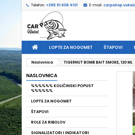
Telefon:
+385 91 608 4101
E-mail:
carpshop.vuksi
D
I
P
add_circle_outline
Mor
Naz
LOPTE ZA NOGOMET
ŠTAPOVI
Naslovnica
TIGERNUT BOMB BAIT SMOKE, 120 ML
NASLOVNICA
%%%%%% KOLIČINSKI POPUST
%%%%%%
LOPTE ZA NOGOMET
ŠTAPOVI
ROLE ZA RIBOLOV
SIGNALIZATORI I INDIKATORI