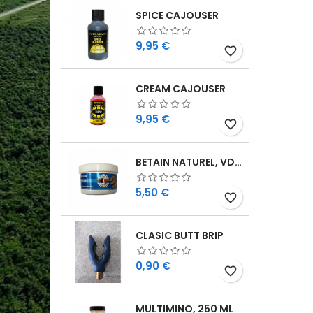
SPICE CAJOUSER
Cijena
9,95 €
favorite_border
CREAM CAJOUSER
Cijena
9,95 €
favorite_border
BETAIN NATUREL, VDE, 100 GR
Cijena
5,50 €
favorite_border
CLASIC BUTT BRIP
Cijena
0,90 €
favorite_border
MULTIMINO, 250 ML