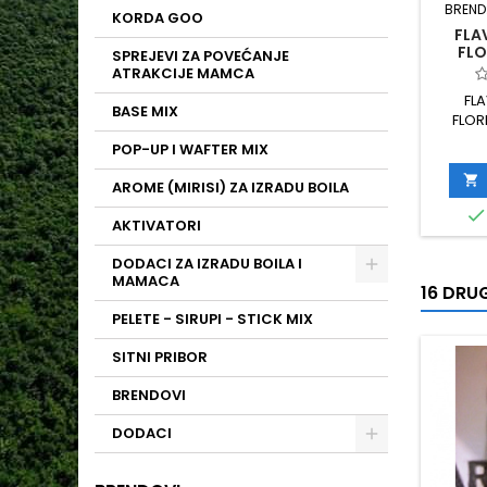
BREND
KORDA GOO
FLA
FLO
SPREJEVI ZA POVEĆANJE
ATRAKCIJE MAMCA
FL
BASE MIX
FLOR
POP-UP I WAFTER MIX

AROME (MIRISI) ZA IZRADU BOILA

AKTIVATORI
DODACI ZA IZRADU BOILA I
MAMACA
16 DRUG
PELETE - SIRUPI - STICK MIX
SITNI PRIBOR
BRENDOVI
DODACI