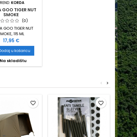
REND:
KORDA
 GOO TIGER NUT
SMOKE
(0)
A GOO TIGER NUT
MOKE, 115 ML
Cijena
17,95 €
Dodaj u košaricu
Na skladištu
<
>
favorite_border
favorite_border