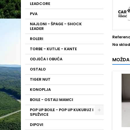
LEADCORE
PVA
NAJLONI - ŠPAGE - SHOCK
LEADER
Referen
ROLERI
Na sklad
TORBE - KUTIJE - KANTE
ODJEĆA I OBUĆA
MOŽDA 
OSTALO
TIGER NUT
KONOPLJA
BOILE - OSTALI MAMCI
POP UP BOILE - POP UP KUKURUZ I
SPUŽVICE
DIPOVI