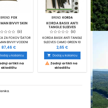
BREND:
FOX
BREND:
KORDA
BREND:
 MAN BIVVY SKIN
KORDA BASIX ANTI
BU
TANGLE SLEEVES
(0)
(0)
KA ZA FOXOV ŠATOR
KORDA BASIX ANTI TANGLE
DRŽAČ ŠT
MAN BIVVY VODENI
SLEEVES CAMO GREEN 10
PRO
8000 TEŽINA 1,8 KG
KOMADA U PAKIRANJU
Cijena
Cijena
87,46 €
2,65 €
Dodaj u košaricu
Dodaj u košaricu
D




dnji artikli na
Zadnji artikli na
N
skladištu
skladištu
snika.