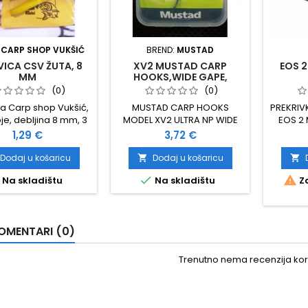
:
CARP SHOP VUKŠIĆ
BREND:
MUSTAD
ICA CSV ŽUTA, 8
XV2 MUSTAD CARP
EOS 2
MM
HOOKS,WIDE GAPE,
VELIČINA 4
(0)
(0)
a Carp shop Vukšić,
MUSTAD CARP HOOKS
PREKRIV
je, debljina 8 mm, 3
MODEL XV2 ULTRA NP WIDE
EOS 2 
pića u pakovanju
GAPE VELIČINA 4 10 KOMADA
STUPAC 
Cijena
Cijena
1,29 €
3,72 €
U PAKOVANJU
Dodaj u košaricu
Dodaj u košaricu




Na skladištu
Na skladištu
Za
OMENTARI (0)
Trenutno nema recenzija kori