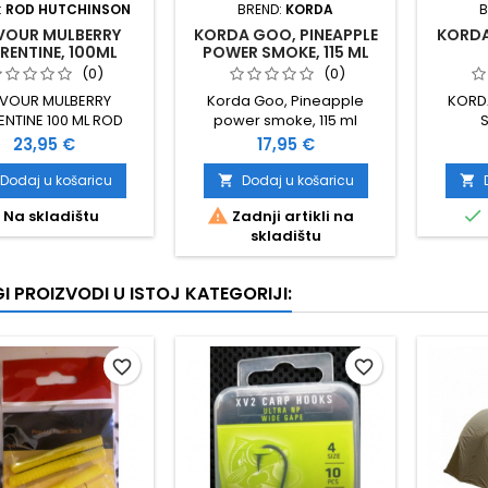
:
ROD HUTCHINSON
BREND:
KORDA
B
VOUR MULBERRY
KORDA GOO, PINEAPPLE
KORDA
RENTINE, 100ML
POWER SMOKE, 115 ML
(0)
(0)
AVOUR MULBERRY
Korda Goo, Pineapple
KORD
ENTINE 100 ML ROD
power smoke, 115 ml
S
HUTCHINSON
Cijena
Cijena
23,95 €
17,95 €
Dodaj u košaricu
Dodaj u košaricu




Na skladištu
Zadnji artikli na
skladištu
I PROIZVODI U ISTOJ KATEGORIJI:
favorite_border
favorite_border