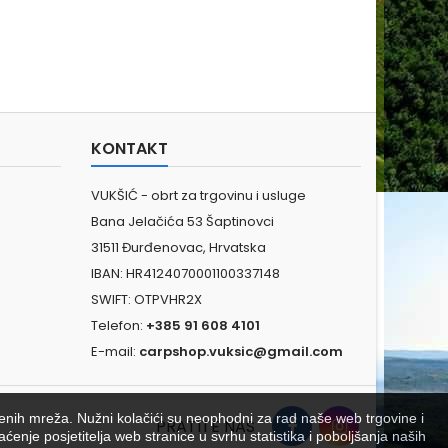
KONTAKT
VUKŠIĆ - obrt za trgovinu i usluge
Bana Jelačića 53 Šaptinovci
31511 Đurđenovac, Hrvatska
IBAN: HR4124070001100337148
SWIFT: OTPVHR2X
Telefon:
+385 91 608 4101
E-mail:
carpshop.vuksic@gmail.com
venih mreža. Nužni kolačići su neophodni za rad naše web trgovine i
PRATITE NAS
aćenje posjetitelja web stranice u svrhu statistika i poboljšanja naših