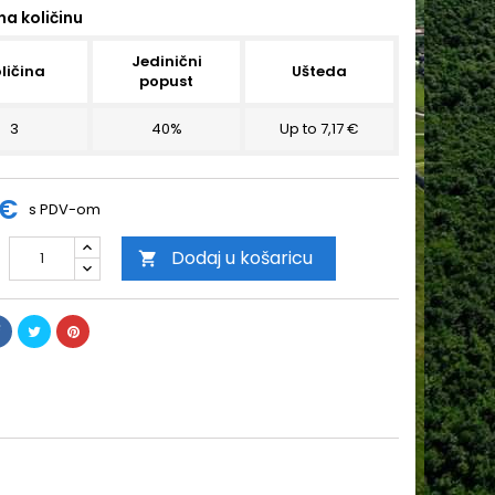
na količinu
Jedinični
ličina
Ušteda
popust
3
40%
Up to 7,17 €
 €
s PDV-om
Dodaj u košaricu
