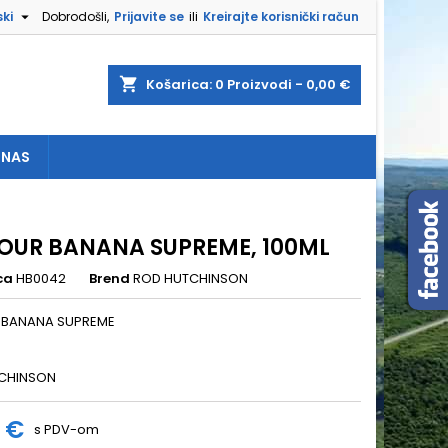

ki
Dobrodošli,
Prijavite se
ili
Kreirajte korisnički račun
×
×
×
shopping_cart
Košarica:
0
Proizvodi - 0,00 €
 NAS
e
a
OUR BANANA SUPREME, 100ML
ca
HB0042
Brend
ROD HUTCHINSON
 BANANA SUPREME
CHINSON
8 €
s PDV-om