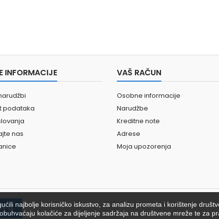
E INFORMACIJE
VAŠ RAČUN
narudžbi
Osobne informacije
st podataka
Narudžbe
slovanja
Kreditne note
ajte nas
Adrese
anice
Moja upozorenja
ili najbolje korisničko iskustvo, za analizu prometa i korištenje društ
ići obuhvaćaju kolačiće za dijeljenje sadržaja na društvene mreže te za pr