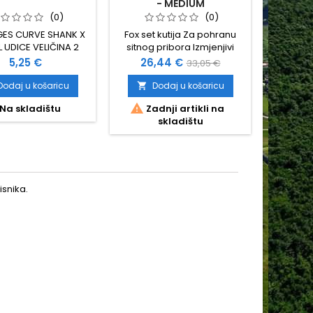
- MEDIUM
(0)
(0)
GES CURVE SHANK X
Fox set kutija Za pohranu
Fox zig a
 UDICE VELIČINA 2
sitnog pribora Izmjenjivi
NA ZA TEŽE UVJETE
razdjeljnici omogućuju
Cijena
Cijena
Standardna
5,25 €
26,44 €
33,05 €
A IZUZETNO SNAŽNA
promjenu veličine odjeljaka
cijena
DANA IZRAĐENA OD
Sadrže više manjih kutijica
Dodaj u košaricu
Dodaj u košaricu
D


NADIJA PREKRIVENA
Veličina: Medium (25 x 20.3 x


Na skladištu
Zadnji artikli na
Zad
REMAZOM 10 KOMADA
5 cm)
skladištu
 PAKOVANJU
snika.