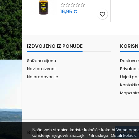
Cijena
16,95 €
favorite_border
IZDVOJENO IZ PONUDE
KORISN
Snižena cijena
Dostava 
Novi proizvodi
Privatno
Najprodavanije
Uvjeti po
Kontaktir
Mapa str
Naše web stranice koriste kolačiće kako bi Vama omoguć
BILTEN
korištenje njegovih značajki i / ili usluga. Ostali kolač