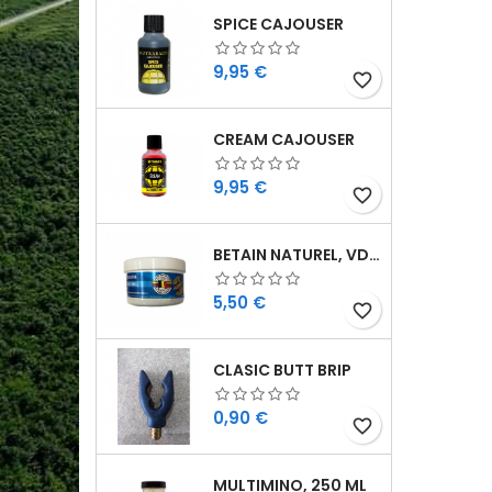
SPICE CAJOUSER
Cijena
9,95 €
favorite_border
CREAM CAJOUSER
Cijena
9,95 €
favorite_border
BETAIN NATUREL, VDE, 100 GR
Cijena
5,50 €
favorite_border
CLASIC BUTT BRIP
Cijena
0,90 €
favorite_border
MULTIMINO, 250 ML