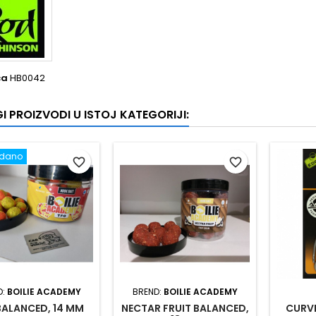
ca
HB0042
I PROIZVODI U ISTOJ KATEGORIJI:
odano
favorite_border
favorite_border
D:
BOILIE ACADEMY
BREND:
BOILIE ACADEMY
BALANCED, 14 MM
NECTAR FRUIT BALANCED,
CURVE