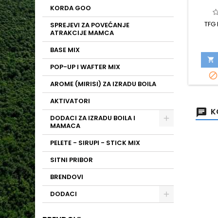
KORDA GOO
TFG
SPREJEVI ZA POVEĆANJE
ATRAKCIJE MAMCA
BASE MIX

POP-UP I WAFTER MIX

AROME (MIRISI) ZA IZRADU BOILA
AKTIVATORI
K
DODACI ZA IZRADU BOILA I
MAMACA
PELETE - SIRUPI - STICK MIX
SITNI PRIBOR
BRENDOVI
DODACI