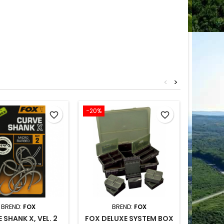
<
>
−20%
favorite_border
favorite_border
BREND:
FOX
BREND:
FOX
 SHANK X, VEL. 2
FOX DELUXE SYSTEM BOX
FOX ZI