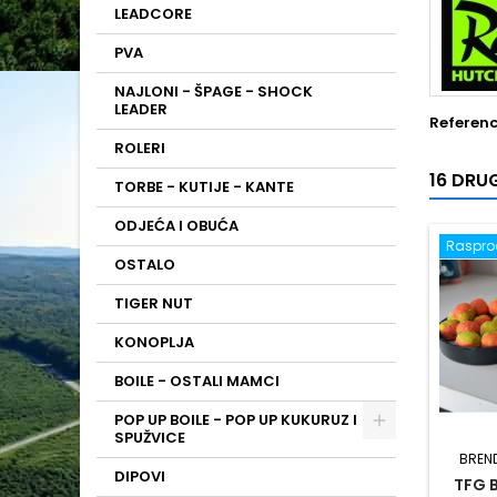
LEADCORE
PVA
NAJLONI - ŠPAGE - SHOCK
LEADER
Referen
ROLERI
16 DRUG
TORBE - KUTIJE - KANTE
ODJEĆA I OBUĆA
Raspr
OSTALO
TIGER NUT
KONOPLJA
BOILE - OSTALI MAMCI
POP UP BOILE - POP UP KUKURUZ I
SPUŽVICE
BREN
DIPOVI
TFG 