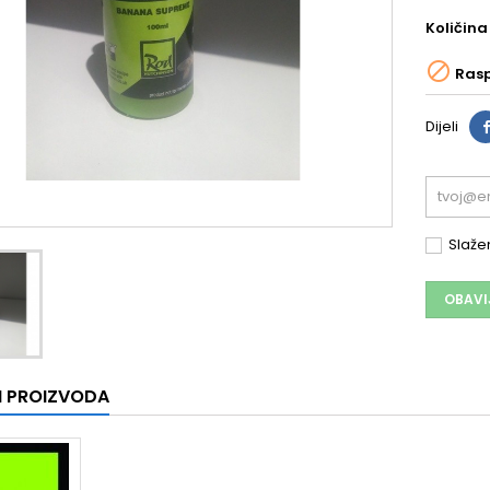
Količina

Ras
Dijeli
Slažem
OBAVI
I PROIZVODA