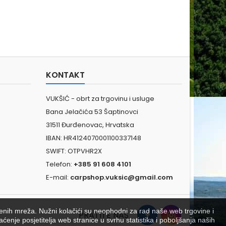
KONTAKT
VUKŠIĆ - obrt za trgovinu i usluge
Bana Jelačića 53 Šaptinovci
31511 Đurđenovac, Hrvatska
IBAN: HR4124070001100337148
SWIFT: OTPVHR2X
Telefon:
+385 91 608 4101
E-mail:
carpshop.vuksic@gmail.com
venih mreža. Nužni kolačići su neophodni za rad naše web trgovine i
PRATITE NAS
aćenje posjetitelja web stranice u svrhu statistika i poboljšanja naših