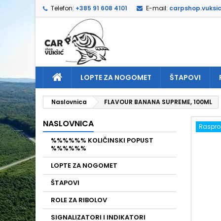
Telefon:
+385 91 608 4101
E-mail:
carpshop.vuksi
D
I
P
add_circle_outline
Mor
Naz
LOPTE ZA NOGOMET
ŠTAPOVI
Naslovnica
FLAVOUR BANANA SUPREME, 100ML
NASLOVNICA
Raspr
%%%%%% KOLIČINSKI POPUST
%%%%%%
LOPTE ZA NOGOMET
ŠTAPOVI
ROLE ZA RIBOLOV
SIGNALIZATORI I INDIKATORI