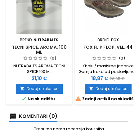
BREND:
NUTRABAITS
BREND:
FOX
TECNI SPICE, AROMA, 100
FOX FLIP FLOP, VEL. 44
ML
(0)
(0)
NUTRABAITS AROMA TECNI
Khaki / maskirne japanke
SPICE 100 ML
Gornja traka od postavljenog
tekstila u jedinstvenom Fox
Cijena
Cijena
Standardna
21,10 €
18,87 €
26,95 €
maskirnom uzorku Oblikovani
cijena
sintetički potplat Grip potplat
Dodaj u košaricu
Dodaj u košaricu


protiv klizanja Br. 44


Na skladištu
Zadnji artikli na skladištu
KOMENTARI (0)
Trenutno nema recenzija korisnika.