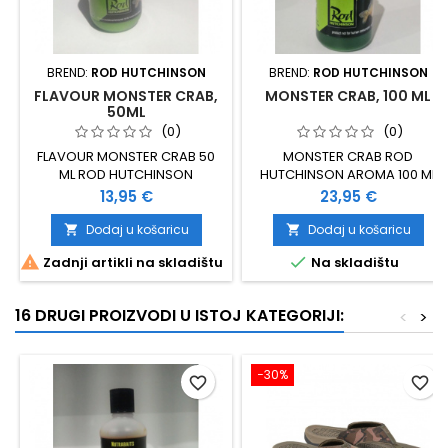
BREND:
ROD HUTCHINSON
BREND:
ROD HUTCHINSON
FLAVOUR MONSTER CRAB,
MONSTER CRAB, 100 ML
50ML
(0)
(0)
FLAVOUR MONSTER CRAB 50
MONSTER CRAB ROD
ML ROD HUTCHINSON
HUTCHINSON AROMA 100 ML
Cijena
Cijena
13,95 €
23,95 €
Dodaj u košaricu
Dodaj u košaricu




Zadnji artikli na skladištu
Na skladištu
16 DRUGI PROIZVODI U ISTOJ KATEGORIJI:
<
>
−30%
favorite_border
favorite_border