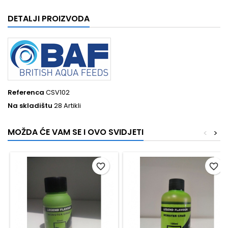
DETALJI PROIZVODA
Referenca
CSV102
Na skladištu
28 Artikli
MOŽDA ĆE VAM SE I OVO SVIDJETI
<
>
favorite_border
favorite_border