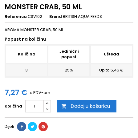
MONSTER CRAB, 50 ML
Referenca
CSV102
Brend
BRITISH AQUA FEEDS
AROMA MONSTER CRAB, 50 ML
Popust na količinu
Jedinični
Količina
Ušteda
popust
3
25%
Up to 5,45 €
7,27 €
s PDV-om
Dodaj u košaricu
Količina

Dijeli