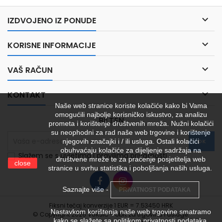

IZDVOJENO IZ PONUDE

KORISNE INFORMACIJE

VAŠ RAČUN

KONTAKT
Naše web stranice koriste kolačiće kako bi Vama
omogućili najbolje korisničko iskustvo, za analizu
BILTEN
prometa i korištenje društvenih mreža. Nužni kolačići
su neophodni za rad naše web trgovine i korištenje
njegovih značajki i / ili usluga. Ostali kolačići
obuhvaćaju kolačiće za dijeljenje sadržaja na
Slažem se s uvjetima i pravilima privatnosti
društvene mreže te za praćenje posjetitelja web
close
stranice u svrhu statistika i poboljšanja naših usluga.
Saznajte više -
PRIVATNOST PODATAKA
Fiksni tečaj konverzije 1 EUR = 7.53450 HRK
Nastavkom korištenja naše web trgovine smatramo
© Copyright 2026 VUKŠIĆ - obrt za trgovinu i usluge.
kako se slažete sa politikom privatnosti podataka.