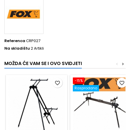
Referenca
CRP027
Na skladištu
2 Artikli
MOŽDA ĆE VAM SE I OVO SVIDJETI
<
>
−15%
favorite_border
favorite_border
Rasprodano