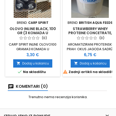
BREND:
CARP SPIRIT
BREND:
BRITISH AQUA FEEDS
OLOVO INLINE BLACK, 100
STRAWBERRY WHEY
GR (3 KOMADA U
PROTEINE CONCETRATE,
PAKIRANJU)
400 GR
(0)
(0)
CARP SPIRIT INLINE OLOVO100
AROMATIZIRANI PROTEINSKI
GRAMA3 KOMADA U
PRAH OKUS JAGODA SADRŽI
PAKIRANJUCRNA BOJA
DO 75% PROTEINA NIZAK UDIO
Cijena
Cijena
3,30 €
6,75 €
MASTI PAKIRANJE 400 GRAMA
Dodaj u košaricu
Dodaj u košaricu




Na skladištu
Zadnji artikli na skladištu
KOMENTARI (0)
Trenutno nema recenzija korisnika.
