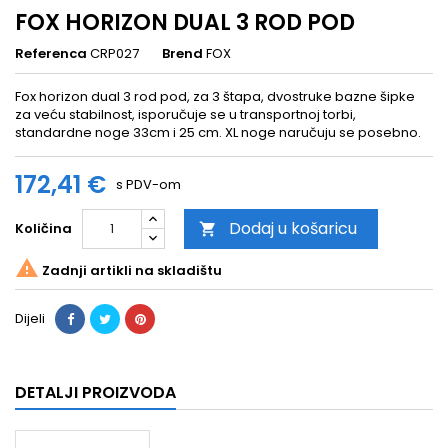
FOX HORIZON DUAL 3 ROD POD
Referenca
CRP027
Brend
FOX
Fox horizon dual 3 rod pod, za 3 štapa, dvostruke bazne šipke
za veću stabilnost, isporučuje se u transportnoj torbi,
standardne noge 33cm i 25 cm. XL noge naručuju se posebno.
172,41 €
s PDV-om
Dodaj u košaricu
Količina


Zadnji artikli na skladištu
Dijeli
DETALJI PROIZVODA