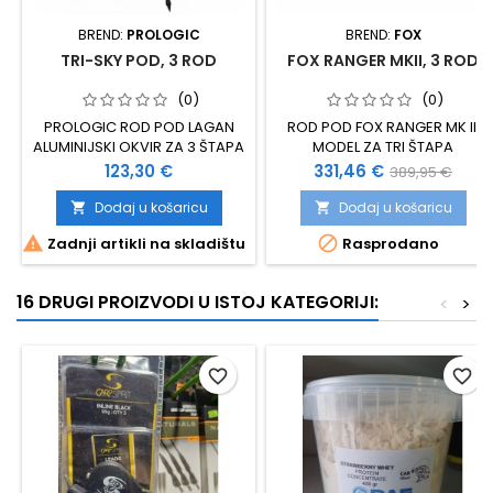
BREND:
PROLOGIC
BREND:
FOX
TRI-SKY POD, 3 ROD
FOX RANGER MKII, 3 ROD
(0)
(0)
PROLOGIC ROD POD LAGAN
ROD POD FOX RANGER MK II,
ALUMINIJSKI OKVIR ZA 3 ŠTAPA
MODEL ZA TRI ŠTAPA
PODESIVE NOGE: - KRATKE
Cijena
Cijena
Standardna
123,30 €
331,46 €
389,95 €
(30-50 CM) -
cijena
DUGE (100 - 180 CM)
Dodaj u košaricu
Dodaj u košaricu


ISPORUČUJE SE SA 4


Zadnji artikli na skladištu
Rasprodano
STANDARDNE (KRATKE) NOGE I
2 DUGE NOGE DUŽINA: 70 DO
128 CM DELUX BUZ BAROVI
16 DRUGI PROIZVODI U ISTOJ KATEGORIJI:
<
>
JEDNOSTAVNO I BRZO
PODEŠAVANJE TRANSPORTNA
TORBA TEŽINA: OKO 3,7 KG
ŠIRINA BUZZBAROVA: 40 I 50
favorite_border
favorite_border
CM