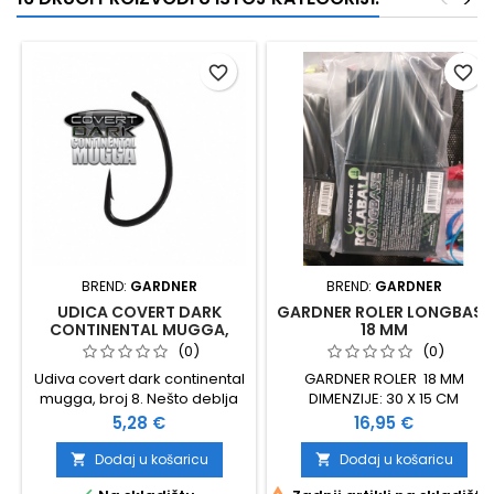
<
>
favorite_border
favorite_border
BREND:
GARDNER
BREND:
GARDNER
UDICA COVERT DARK
GARDNER ROLER LONGBASE
CONTINENTAL MUGGA,
18 MM
BROJ 8
(0)
(0)
Udiva covert dark continental
GARDNER ROLER 18 MM
mugga, broj 8. Nešto deblja
DIMENZIJE: 30 X 15 CM
od običnih mugga udica i
Cijena
Cijena
5,28 €
16,95 €
30% jača.
Dodaj u košaricu
Dodaj u košaricu

