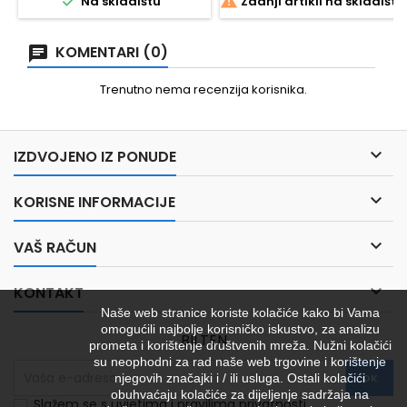


Na skladištu
Zadnji artikli na skladištu
KOMENTARI (0)
Trenutno nema recenzija korisnika.

IZDVOJENO IZ PONUDE

KORISNE INFORMACIJE

VAŠ RAČUN

KONTAKT
Naše web stranice koriste kolačiće kako bi Vama
omogućili najbolje korisničko iskustvo, za analizu
BILTEN
prometa i korištenje društvenih mreža. Nužni kolačići
su neophodni za rad naše web trgovine i korištenje
njegovih značajki i / ili usluga. Ostali kolačići
obuhvaćaju kolačiće za dijeljenje sadržaja na
Slažem se s uvjetima i pravilima privatnosti