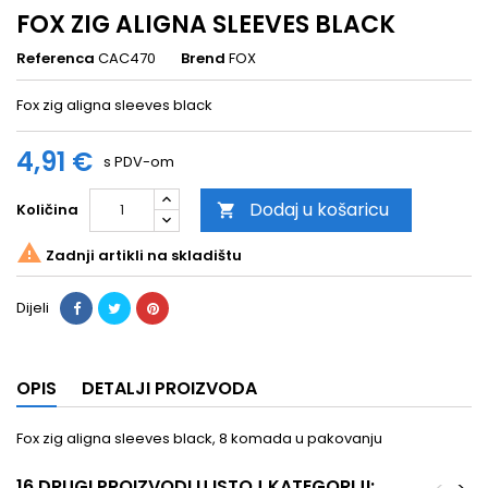
FOX ZIG ALIGNA SLEEVES BLACK
Referenca
CAC470
Brend
FOX
Fox zig aligna sleeves black
4,91 €
s PDV-om
Dodaj u košaricu
Količina


Zadnji artikli na skladištu
Dijeli
OPIS
DETALJI PROIZVODA
Fox zig aligna sleeves black, 8 komada u pakovanju
16 DRUGI PROIZVODI U ISTOJ KATEGORIJI: