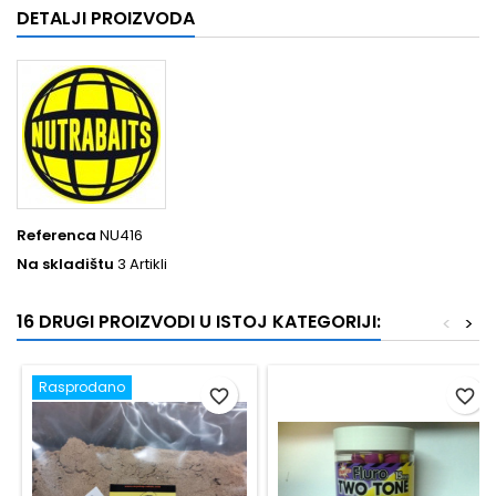
DETALJI PROIZVODA
Referenca
NU416
Na skladištu
3 Artikli
16 DRUGI PROIZVODI U ISTOJ KATEGORIJI:
<
>
Rasprodano
favorite_border
favorite_border