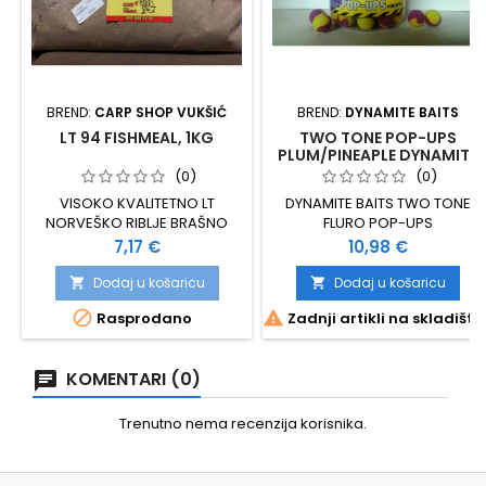
BREND:
CARP SHOP VUKŠIĆ
BREND:
DYNAMITE BAITS
LT 94 FISHMEAL, 1KG
TWO TONE POP-UPS
PLUM/PINEAPLE DYNAMITE
BAITS 15MM
(0)
(0)
VISOKO KVALITETNO LT
DYNAMITE BAITS TWO TONE
NORVEŠKO RIBLJE BRAŠNO
FLURO POP-UPS
UDIO PROTEINA OKO 72 %
PLUM/PINEAPLE, 15 MM
Cijena
Cijena
7,17 €
10,98 €
PROBAVLJIVOST PREKO 90 %
VELIKI IZBOR LIPIDA, VITAMINA I
Dodaj u košaricu
Dodaj u košaricu


MINERALA


Rasprodano
Zadnji artikli na skladištu
KOMENTARI (0)
Trenutno nema recenzija korisnika.