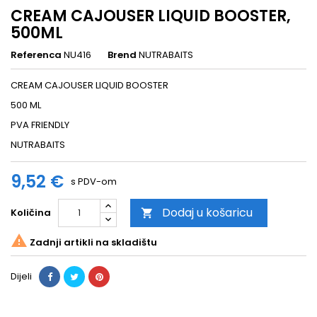
CREAM CAJOUSER LIQUID BOOSTER,
500ML
Referenca
NU416
Brend
NUTRABAITS
CREAM CAJOUSER LIQUID BOOSTER
500 ML
PVA FRIENDLY
NUTRABAITS
9,52 €
s PDV-om
Dodaj u košaricu
Količina


Zadnji artikli na skladištu
Dijeli