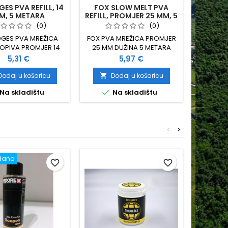
ES PVA REFILL, 14
FOX SLOW MELT PVA
GARDN
M, 5 METARA
REFILL, PROMJER 25 MM, 5
PVA SYS
METARA
(0)
(0)
DGES PVA MREŽICA
FOX PVA MREŽICA PROMJER
GARDNE
OPIVA PROMJER 14
25 MM DUŽINA 5 METARA
SYSTEM
MM 5 METARA
SPORO TOPIVA
MREŽICA 
Cijena
Cijena
5,31 €
5,97 €
I U HLA
35 MM 
Dodaj u košaricu
Dodaj u košaricu
D




Na skladištu
Na skladištu
Zad
<
>
dano
favorite_border
favorite_border