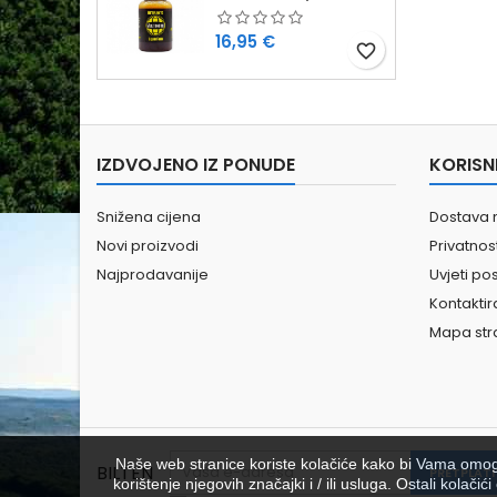
Cijena
16,95 €
favorite_border
IZDVOJENO IZ PONUDE
KORISN
Snižena cijena
Dostava 
Novi proizvodi
Privatno
Najprodavanije
Uvjeti po
Kontaktir
Mapa str
Naše web stranice koriste kolačiće kako bi Vama omoguć
BILTEN
korištenje njegovih značajki i / ili usluga. Ostali kolač