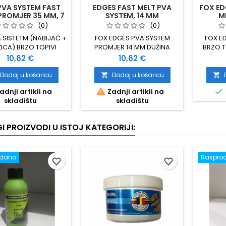
PVA SYSTEM FAST
EDGES FAST MELT PVA
FOX EDG
PROMJER 35 MM, 7
SYSTEM, 14 MM
M
M
(0)
(0)
 SISTETM (NABIJAČ +
FOX EDGES PVA SYSTEM
FOX E
ICA) BRZO TOPIVI
PROMJER 14 MM DUŽINA
BRZO T
ER 35 MM DUŽIN A
MREŽICE 7 METARA BRZO
Cijena
Cijena
10,62 €
10,62 €
EŽICE 7 METARA
TOPIVA MREŽICA ISPORUKA U
PLASTIČNOJ KUTIJI
Dodaj u košaricu
Dodaj u košaricu




adnji artikli na
Zadnji artikli na
skladištu
skladištu
I PROIZVODI U ISTOJ KATEGORIJI:
odano
Raspro
favorite_border
favorite_border