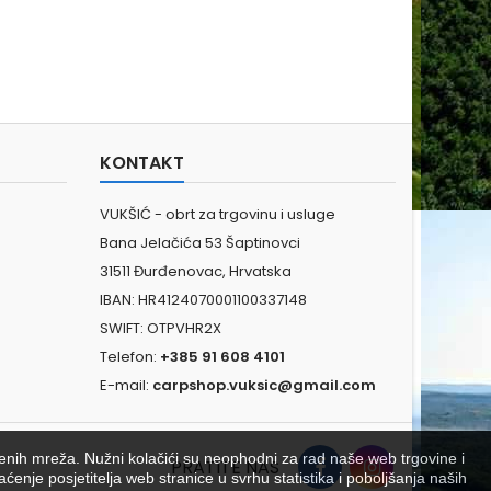
KONTAKT
VUKŠIĆ - obrt za trgovinu i usluge
Bana Jelačića 53 Šaptinovci
31511 Đurđenovac, Hrvatska
IBAN: HR4124070001100337148
SWIFT: OTPVHR2X
Telefon:
+385 91 608 4101
E-mail:
carpshop.vuksic@gmail.com
venih mreža. Nužni kolačići su neophodni za rad naše web trgovine i
PRATITE NAS
aćenje posjetitelja web stranice u svrhu statistika i poboljšanja naših