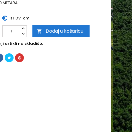
20 METARA
5 €
s PDV-om
Dodaj u košaricu

i artikli na skladištu