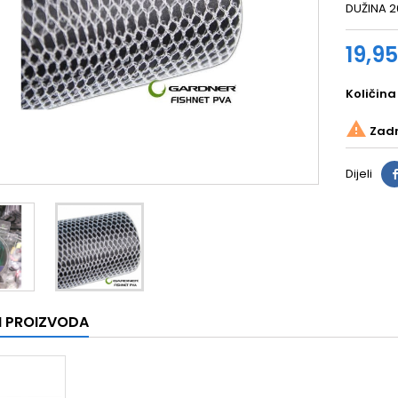
DUŽINA 
19,9
Količina

Zadnj
Dijeli
I PROIZVODA