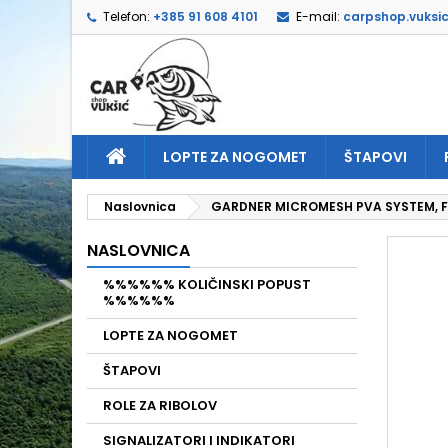
Telefon:
+385 91 608 4101
E-mail:
carpshop.vuksi
D
I
P
add_circle_outline
Mor
Naz
LOPTE ZA NOGOMET
ŠTAPOVI
Naslovnica
GARDNER MICROMESH PVA SYSTEM, FI 
NASLOVNICA
%%%%%% KOLIČINSKI POPUST
%%%%%%
LOPTE ZA NOGOMET
ŠTAPOVI
ROLE ZA RIBOLOV
SIGNALIZATORI I INDIKATORI