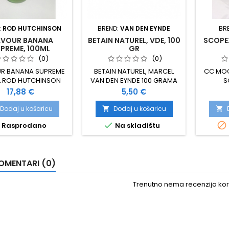
:
ROD HUTCHINSON
BREND:
VAN DEN EYNDE
BR
AVOUR BANANA
BETAIN NATUREL, VDE, 100
SCOPEX
PREME, 100ML
GR
(0)
(0)
UR BANANA SUPREME
BETAIN NATUREL, MARCEL
CC MOO
L ROD HUTCHINSON
VAN DEN EYNDE 100 GRAMA
S
Cijena
Cijena
17,88 €
5,50 €
Dodaj u košaricu
Dodaj u košaricu




Rasprodano
Na skladištu
OMENTARI (0)
Trenutno nema recenzija kori