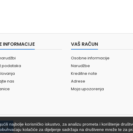
E INFORMACIJE
VAŠ RAČUN
narudžbi
Osobne informacije
st podataka
Narudžbe
slovanja
Kreditne note
ajte nas
Adrese
anice
Moja upozorenja
ili najbolje korisničko iskustvo, za analizu prometa i korištenje društ
ići obuhvaćaju kolačiće za dijeljenje sadržaja na društvene mreže te za pr