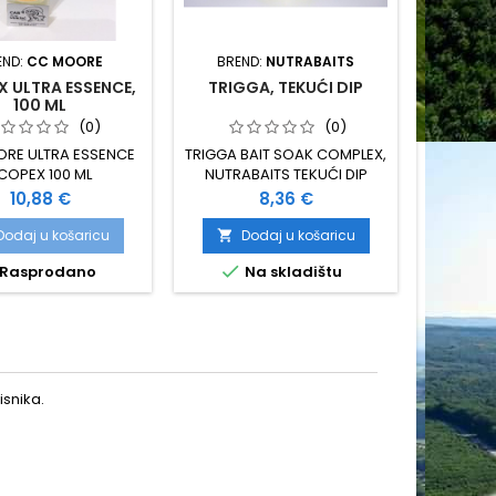
END:
CC MOORE
BREND:
NUTRABAITS
BREN
 ULTRA ESSENCE,
TRIGGA, TEKUĆI DIP
ACTIVA
100 ML
(0)
(0)
RE ULTRA ESSENCE
TRIGGA BAIT SOAK COMPLEX,
NUTRAB
COPEX 100 ML
NUTRABAITS TEKUĆI DIP
ACTIVATO
Cijena
Cijena
10,88 €
8,36 €
Dodaj u košaricu
Dodaj u košaricu
D




Rasprodano
Na skladištu
Zad
snika.