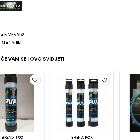
ca
MMPVA52
ištu
1 Artikl
ĆE VAM SE I OVO SVIDJETI
favorite_border
favorite_border
BREND:
FOX
BREND:
FOX