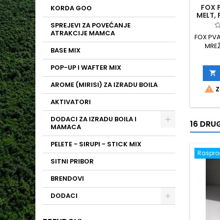
FOX 
KORDA GOO
MELT, 
SPREJEVI ZA POVEĆANJE
ATRAKCIJE MAMCA
FOX PVA
MREŽ
BASE MIX
PROMJ
MR
POP-UP I WAFTER MIX

AROME (MIRISI) ZA IZRADU BOILA

Z
AKTIVATORI
DODACI ZA IZRADU BOILA I
16 DRUG
MAMACA
PELETE - SIRUPI - STICK MIX
Raspr
SITNI PRIBOR
BRENDOVI
DODACI