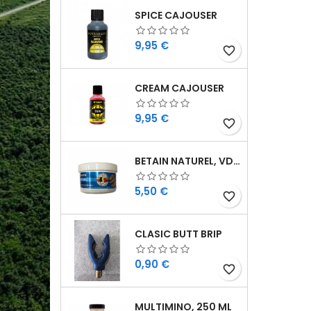
SPICE CAJOUSER
Cijena
9,95 €
favorite_border
CREAM CAJOUSER
Cijena
9,95 €
favorite_border
BETAIN NATUREL, VDE, 100 GR
Cijena
5,50 €
favorite_border
CLASIC BUTT BRIP
Cijena
0,90 €
favorite_border
MULTIMINO, 250 ML