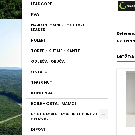
LEADCORE
PVA
NAJLONI - ŠPAGE - SHOCK
LEADER
Referen
ROLERI
Na sklad
TORBE - KUTIJE - KANTE
MOŽDA 
ODJEĆA I OBUĆA
OSTALO
TIGER NUT
KONOPLJA
BOILE - OSTALI MAMCI
POP UP BOILE - POP UP KUKURUZ I
SPUŽVICE
DIPOVI