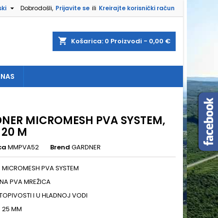

ki
Dobrodošli,
Prijavite se
ili
Kreirajte korisnički račun
×
×
×
shopping_cart
Košarica:
0
Proizvodi - 0,00 €
 NAS
e
a
NER MICROMESH PVA SYSTEM,
, 20 M
ca
MMPVA52
Brend
GARDNER
 MICROMESH PVA SYSTEM
TNA PVA MREŽICA
TOPIVOSTI I U HLADNOJ VODI
 25 MM