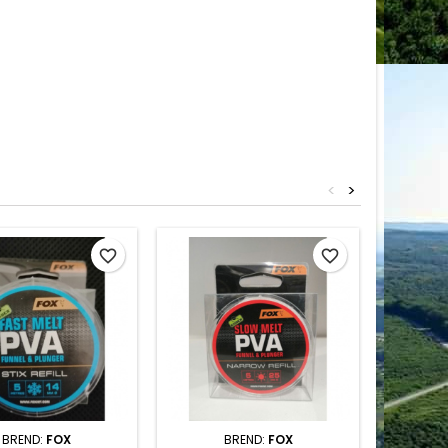
<
>
favorite_border
favorite_border
BREND:
FOX
BREND:
FOX
BR