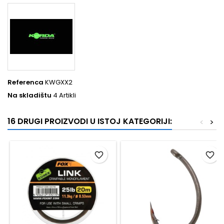
Referenca
KWGXX2
Na skladištu
4 Artikli
16 DRUGI PROIZVODI U ISTOJ KATEGORIJI:
<
>
favorite_border
favorite_border