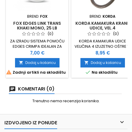
BREND:
FOX
BREND:
KORDA
FOX EDGES LINK TRANS
KORDA KAMAKURA KRANK
KHAKI MONO, 25 LB
UDICE, VEL.4
(0)
(0)
ZA IZRADU SISTEMA POMOĆU
KORDA KAMAKURA UDICE
EDGES CRIMPA IDEALAN ZA
VELIČINA 4 IZUZETNO OŠTRE 10
RONIE/SPINER I COMBI RIGS
KOMADA U PAKIRANJU
Cijena
Cijena
7,00 €
8,95 €
KORISTITI SA MANJIM
PLASTIČNA ZAŠTITNA KUTIJA
KRIMPAMA 25 LB PROMJER
Dodaj u košaricu
Dodaj u košaricu


0,53 MM 20 METARA


Zadnji artikli na skladištu
Na skladištu
KOMENTARI (0)
Trenutno nema recenzija korisnika.

IZDVOJENO IZ PONUDE