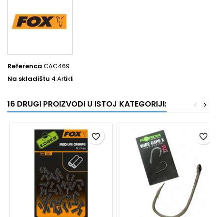
Referenca
CAC469
Na skladištu
4 Artikli
16 DRUGI PROIZVODI U ISTOJ KATEGORIJI:
<
>
favorite_border
favorite_border