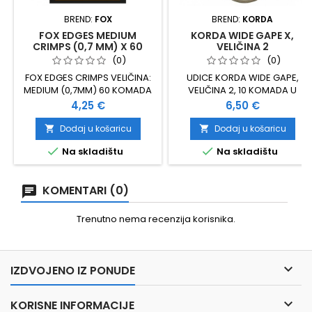
BREND:
FOX
BREND:
KORDA
FOX EDGES MEDIUM
KORDA WIDE GAPE X,
CRIMPS (0,7 MM) X 60
VELIČINA 2
(0)
(0)
FOX EDGES CRIMPS VELIČINA:
UDICE KORDA WIDE GAPE,
MEDIUM (0,7MM) 60 KOMADA
VELIČINA 2, 10 KOMADA U
U PAKIRANJU
PAKOVANJU
Cijena
Cijena
4,25 €
6,50 €
Dodaj u košaricu
Dodaj u košaricu




Na skladištu
Na skladištu
KOMENTARI (0)
Trenutno nema recenzija korisnika.

IZDVOJENO IZ PONUDE

KORISNE INFORMACIJE