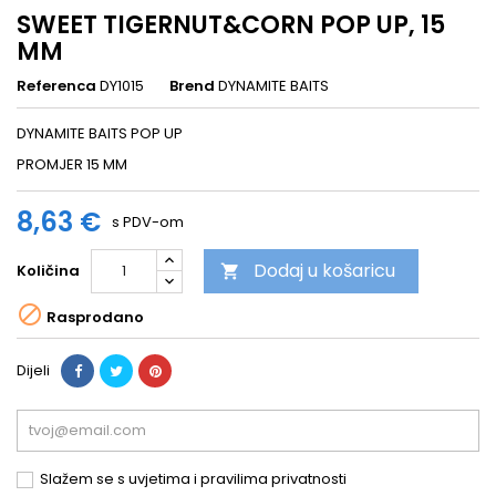
SWEET TIGERNUT&CORN POP UP, 15
MM
Referenca
DY1015
Brend
DYNAMITE BAITS
DYNAMITE BAITS POP UP
PROMJER 15 MM
8,63 €
s PDV-om
Dodaj u košaricu
Količina


Rasprodano
Dijeli
Slažem se s uvjetima i pravilima privatnosti