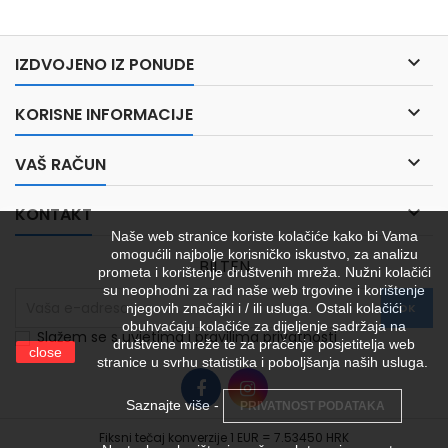

IZDVOJENO IZ PONUDE

KORISNE INFORMACIJE

VAŠ RAČUN

KONTAKT
Naše web stranice koriste kolačiće kako bi Vama
omogućili najbolje korisničko iskustvo, za analizu
BILTEN
prometa i korištenje društvenih mreža. Nužni kolačići
su neophodni za rad naše web trgovine i korištenje
njegovih značajki i / ili usluga. Ostali kolačići
obuhvaćaju kolačiće za dijeljenje sadržaja na
Slažem se s uvjetima i pravilima privatnosti
društvene mreže te za praćenje posjetitelja web
close
stranice u svrhu statistika i poboljšanja naših usluga.
Saznajte više -
PRIVATNOST PODATAKA
Fiksni tečaj konverzije 1 EUR = 7.53450 HRK