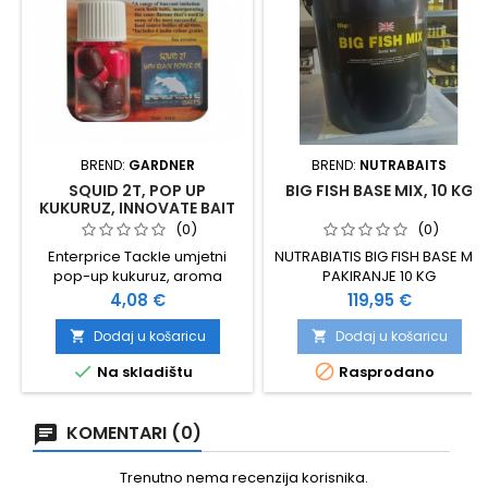
BREND:
GARDNER
BREND:
NUTRABAITS
SQUID 2T, POP UP
BIG FISH BASE MIX, 10 KG
KUKURUZ, INNOVATE BAIT
(0)
(0)
Enterprice Tackle umjetni
NUTRABIATIS BIG FISH BASE MIX
pop-up kukuruz, aroma
PAKIRANJE 10 KG
Inovate baits Squid 2T
Cijena
Cijena
4,08 €
119,95 €
Dodaj u košaricu
Dodaj u košaricu




Na skladištu
Rasprodano
KOMENTARI (0)
Trenutno nema recenzija korisnika.