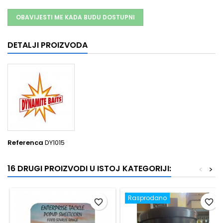
OBAVIJESTI ME KADA BUDU DOSTUPNI
DETALJI PROIZVODA
Referenca
DY1015
16 DRUGI PROIZVODI U ISTOJ KATEGORIJI:
<
>
Rasprodano
favorite_border
favorite_border