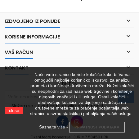

IZDVOJENO IZ PONUDE

KORISNE INFORMACIJE

VAŠ RAČUN

KONTAKT
Naše web stranice koriste kolačiće kako bi Vama
omogućili najbolje korisničko iskustvo, za analizu
BILTEN
prometa i korištenje društvenih mreža. Nužni kolačići
su neophodni za rad naše web trgovine i korištenje
njegovih značajki i / ili usluga. Ostali kolačići
obuhvaćaju kolačiće za dijeljenje sadržaja na
Slažem se s uvjetima i pravilima privatnosti
društvene mreže te za praćenje posjetitelja web
close
stranice u svrhu statistika i poboljšanja naših usluga.
Saznajte više -
PRIVATNOST PODATAKA
Fiksni tečaj konverzije 1 EUR = 7.53450 HRK