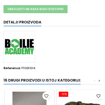
OBAVIJESTI ME KADA BUDU DOSTUPNI
DETALJI PROIZVODA
Referenca
TFGW1014
16 DRUGI PROIZVODI U ISTOJ KATEGORIJI:
<
>
−10%
favorite_border
favorite_border