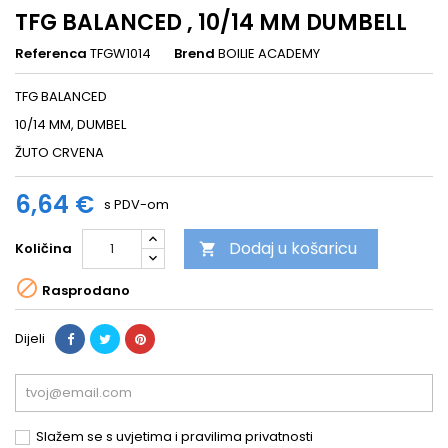
TFG BALANCED , 10/14 MM DUMBELL
Referenca
TFGW1014
Brend
BOILIE ACADEMY
TFG BALANCED
10/14 MM, DUMBEL
ŽUTO CRVENA
6,64 €
s PDV-om
Dodaj u košaricu
Količina


Rasprodano
Dijeli
Slažem se s uvjetima i pravilima privatnosti