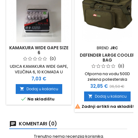
KAMAKURA WIDE GAPE SIZE
BREND:
JRC
6
DEFENDER LARGE COOLER
(0)
BAG
(0)
UDICA KAMAKURA WIDE GAPE,
VELIČINA 6, 10 KOMADA U
Otporna na vodu 500D
PAKOVANJU
Cijena
7,03 €
zelena poliesterska
konstrukcija Veliki vanjski
Cijena
Standardna
32,85 €
36,50 €
Dodaj u košaricu

džep Dvostruki patent
cijena
zatvarači Veliki izolirani glavni
Dodaj u košaricu


Na skladištu
pretinac Odvojivi podstavljeni

Zadnji artikli na skladištu
remen Dimenzije: 45 x 24 x 23
cm
KOMENTARI (0)
Trenutno nema recenzija korisnika.