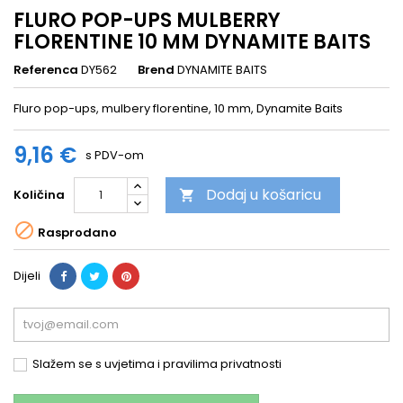
FLURO POP-UPS MULBERRY
FLORENTINE 10 MM DYNAMITE BAITS
Referenca
DY562
Brend
DYNAMITE BAITS
Fluro pop-ups, mulbery florentine, 10 mm, Dynamite Baits
9,16 €
s PDV-om
Dodaj u košaricu
Količina


Rasprodano
Dijeli
Slažem se s uvjetima i pravilima privatnosti