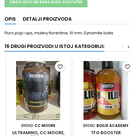
OBAVIJESTI ME KADA BUDU DOSTUPNI
OPIS
DETALJI PROIZVODA
Fluro pop-ups, mulery florentine, 10 mm, Dynamite baits
16 DRUGI PROIZVODI U ISTOJ KATEGORIJI:
<
>
favorite_border
favorite_border
BREND:
CC MOORE
BREND:
BOILIE ACADEMY
ULTRAMINO, CC MOORE,
TFG BOOSTER