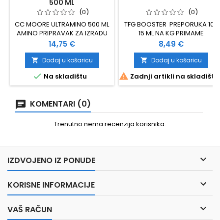
500 ML
(0)
(0)
CC MOORE ULTRAMINO 500 ML
TFG BOOSTER PREPORUKA 10-
AMINO PRIPRAVAK ZA IZRADU
15 ML NA KG PRIMAME
MAMACA, PVA, STICK MIX I
Cijena
Cijena
14,75 €
8,49 €
PARTIKLA
Dodaj u košaricu
Dodaj u košaricu




Na skladištu
Zadnji artikli na skladištu
KOMENTARI (0)
Trenutno nema recenzija korisnika.

IZDVOJENO IZ PONUDE

KORISNE INFORMACIJE

VAŠ RAČUN