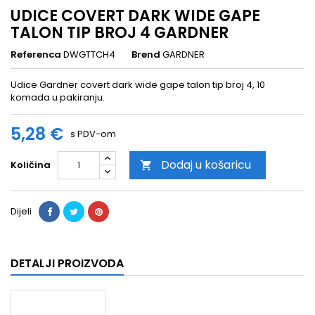
UDICE COVERT DARK WIDE GAPE
TALON TIP BROJ 4 GARDNER
Referenca
DWGTTCH4
Brend
GARDNER
Udice Gardner covert dark wide gape talon tip broj 4, 10
komada u pakiranju.
5,28 €
s PDV-om
Dodaj u košaricu
Količina

Dijeli
DETALJI PROIZVODA