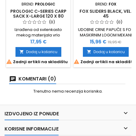
BREND:
PROLOGIC
BREND:
FOX
PROLOGIC C-SERIES CARP
FOX SLIDERS BLACK, VEL.
SACK X-LARGE 120 X 80
45
CM, BREEN/BLACK
(0)
(0)
Izrađena od svilenkasto
UDOBNE CRNE PAPUČE S FOX
mekog materijala vrlo
MASKIRNIM LOGOM MEKANI
prijateljskog prema ribi Velik i
SINTETIČKI GORNJI POJAS
Cijena
Cijena
Standardna
17,95 €
15,96 €
19,95 €
izdržljiv patentni zatvarač
DEBLJINE 4 MM JASTUČASTI
cijena
Vijak za korištenje s
SINTETIČKI POTPLAT
Dodaj u košaricu
Dodaj u košaricu


banckstickovima Transportna


Zadnji artikli na skladištu
Zadnji artikli na skladištu
torba 120x80cm
KOMENTARI (0)
Trenutno nema recenzija korisnika.

IZDVOJENO IZ PONUDE

KORISNE INFORMACIJE