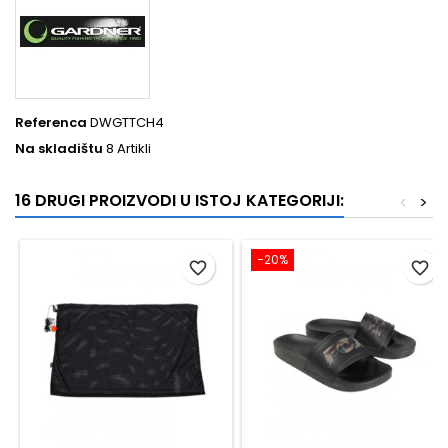
Referenca
DWGTTCH4
Na skladištu
8 Artikli
16 DRUGI PROIZVODI U ISTOJ KATEGORIJI:
<
>
−20%
favorite_border
favorite_border