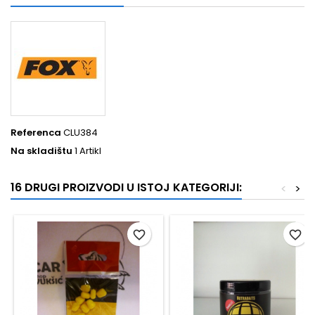
Referenca
CLU384
Na skladištu
1 Artikl
16 DRUGI PROIZVODI U ISTOJ KATEGORIJI:
<
>
favorite_border
favorite_border