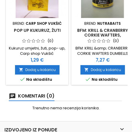
BREND:
CARP SHOP VUKŠIĆ
BREND:
NUTRABAITS
POP UP KUKURUZ, ŽUTI
BFM: KRILL & CRANBERRY
CORKIE WAFTERS,
DUMBELLS
(0)
(0)
Kukuruz umjetni, žuti, pop- up,
BFM: KRILL &amp; CRANBERRY
Carp shop Vukšić
CORKIE WAFTERS DUMBELLS
NUTRABAITS
Cijena
Cijena
1,29 €
7,27 €
Dodaj u košaricu
Dodaj u košaricu




Na skladištu
Na skladištu
KOMENTARI (0)
Trenutno nema recenzija korisnika.

IZDVOJENO IZ PONUDE