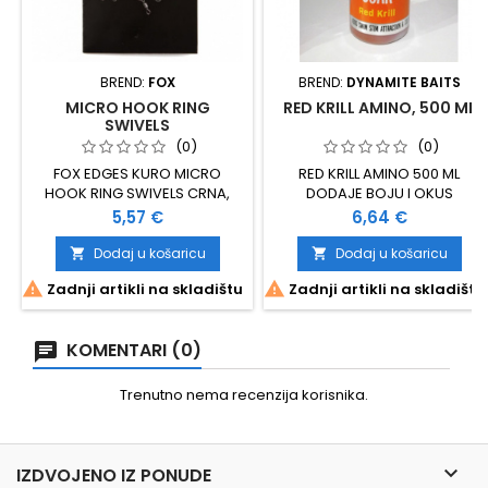
BREND:
FOX
BREND:
DYNAMITE BAITS
MICRO HOOK RING
RED KRILL AMINO, 500 ML
SWIVELS
(0)
(0)
FOX EDGES KURO MICRO
RED KRILL AMINO 500 ML
HOOK RING SWIVELS CRNA,
DODAJE BOJU I OKUS
MAT BOJA 10 KOMADA U
SAVRŠEN IZBOR ZA
Cijena
Cijena
5,57 €
6,64 €
PAKIRANJU
DODAVANJE U SVIM
MIKSEVIMA I PELETAMA
Dodaj u košaricu
Dodaj u košaricu


POJAČAN SWIM STIM


Zadnji artikli na skladištu
Zadnji artikli na skladištu
ATRAKTANTIMA
KOMENTARI (0)
Trenutno nema recenzija korisnika.

IZDVOJENO IZ PONUDE