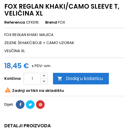
FOX REGLAN KHAKI/CAMO SLEEVE T,
VELIČINA XL
Referenca
CFX016
Brend
FOX
FOX REGLAN KHAKI MAJICA
ZELENE (KHAKI) BOJE + CAMO UZORAK
VELIČINA XL
18,45 €
s PDV-om
Dodaj u košaricu
Količina


Zadnji artikli na skladištu
Dijeli
DETALJI PROIZVODA