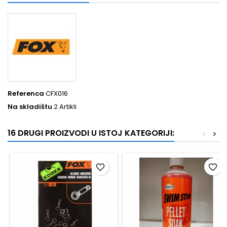
Referenca
CFX016
Na skladištu
2 Artikli
16 DRUGI PROIZVODI U ISTOJ KATEGORIJI:
<
>
favorite_border
favorite_border