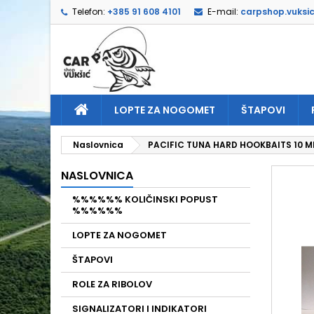
Telefon:
+385 91 608 4101
E-mail:
carpshop.vuksi
D
I
P
add_circle_outline
Mor
Naz
LOPTE ZA NOGOMET
ŠTAPOVI
Naslovnica
PACIFIC TUNA HARD HOOKBAITS 10 
NASLOVNICA
%%%%%% KOLIČINSKI POPUST
%%%%%%
LOPTE ZA NOGOMET
ŠTAPOVI
ROLE ZA RIBOLOV
SIGNALIZATORI I INDIKATORI