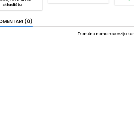
skladištu
ije: 45 x 24 x 23 cm
OMENTARI (0)
Trenutno nema recenzija kori