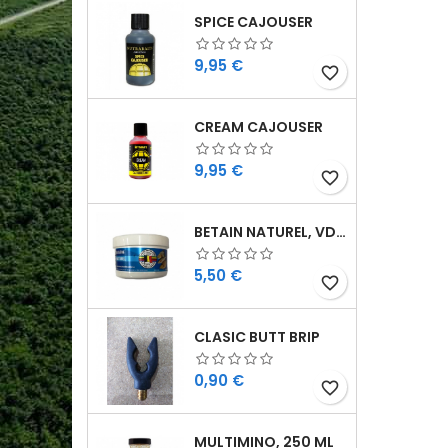
SPICE CAJOUSER
Cijena
9,95 €
favorite_border
CREAM CAJOUSER
Cijena
9,95 €
favorite_border
BETAIN NATUREL, VDE, 100 GR
Cijena
5,50 €
favorite_border
CLASIC BUTT BRIP
Cijena
0,90 €
favorite_border
MULTIMINO, 250 ML