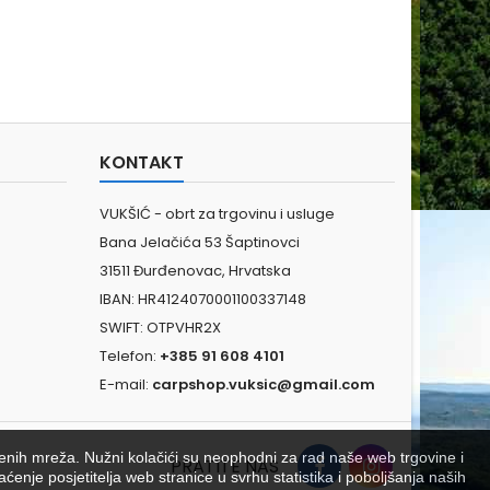
KONTAKT
VUKŠIĆ - obrt za trgovinu i usluge
Bana Jelačića 53 Šaptinovci
31511 Đurđenovac, Hrvatska
IBAN: HR4124070001100337148
SWIFT: OTPVHR2X
Telefon:
+385 91 608 4101
E-mail:
carpshop.vuksic@gmail.com
venih mreža. Nužni kolačići su neophodni za rad naše web trgovine i
PRATITE NAS
aćenje posjetitelja web stranice u svrhu statistika i poboljšanja naših