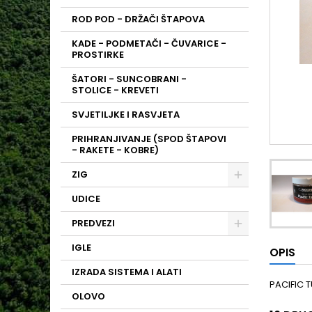
ROD POD - DRŽAČI ŠTAPOVA
KADE - PODMETAČI - ČUVARICE -
PROSTIRKE
ŠATORI - SUNCOBRANI -
STOLICE - KREVETI
SVJETILJKE I RASVJETA
PRIHRANJIVANJE (SPOD ŠTAPOVI
- RAKETE - KOBRE)
ZIG
UDICE
PREDVEZI
IGLE
OPIS
IZRADA SISTEMA I ALATI
PACIFIC 
OLOVO