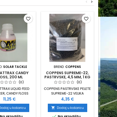
<
>
favorite_border
favorite_border
D:
SOLAR TACKLE
BREND:
COPPENS
BRE
ATTRAX CANDY
COPPENS SUPREME-22,
AVEN
OSS, 200 ML
PASTRVSKE, 4,5 MM, 1 KG
(0)
(0)
TTRAX LIQUID FEED
COPPENS PASTRVSKE PELETE
PROLO
ER, CANDY FLOSS
SUPREME-22 VELIKA
OLOVA
OLAR, 200 ML
PROBAVLJIVOST
VELIČINA
Cijena
Cijena
11,25 €
4,35 €
MAKSIMALNA ATRAKTIVNOST
TONUĆE 4,5 MM PAKIRANJE: 1
Dodaj u košaricu
Dodaj u košaricu
D


KG ZA PAKIRANJA OD PO 5


Na skladištu
Na skladištu
Zad
KG - POPUST 25% (3,26