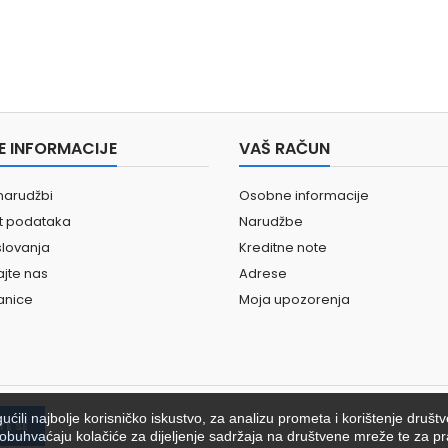
E INFORMACIJE
VAŠ RAČUN
narudžbi
Osobne informacije
st podataka
Narudžbe
slovanja
Kreditne note
ajte nas
Adrese
anice
Moja upozorenja
ili najbolje korisničko iskustvo, za analizu prometa i korištenje društ
ići obuhvaćaju kolačiće za dijeljenje sadržaja na društvene mreže te za pr