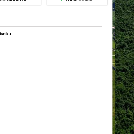
EUR/KG)
snika.