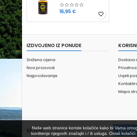
Cijena
16,95 €
favorite_border
IZDVOJENO IZ PONUDE
KORISN
Snižena cijena
Dostava 
Novi proizvodi
Privatno
Najprodavanije
Uvjeti po
Kontaktir
Mapa str
Naše web stranice koriste kolačiće kako bi Vama omoguć
BILTEN
korištenje njegovih značajki i / ili usluga. Ostali kolač