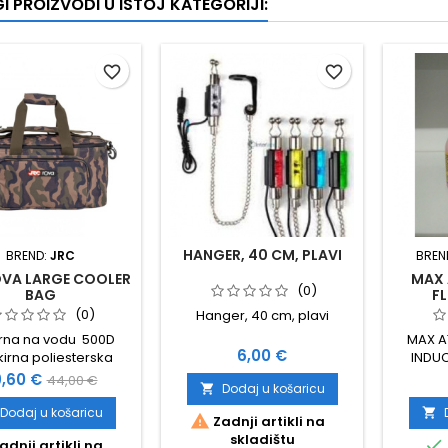
I PROIZVODI U ISTOJ KATEGORIJI:
favorite_border
favorite_border
HANGER, 40 CM, PLAVI
BREND:
JRC
BREN
OVA LARGE COOLER
MAX 
(0)
BAG
FL
(0)
Hanger, 40 cm, plavi
rna na vodu 500D
MAX A
Cijena
6,00 €
irna poliesterska
INDUC
ukcija Veliki vanjski
S
jena
Standardna
,60 €
44,00 €
Dodaj u košaricu

ostruki zip zatvarači
cijena
ki izolirani glavni
Dodaj u košaricu


Zadnji artikli na
etinac Odvojivi
skladištu

adnji artikli na
stavljeni remen