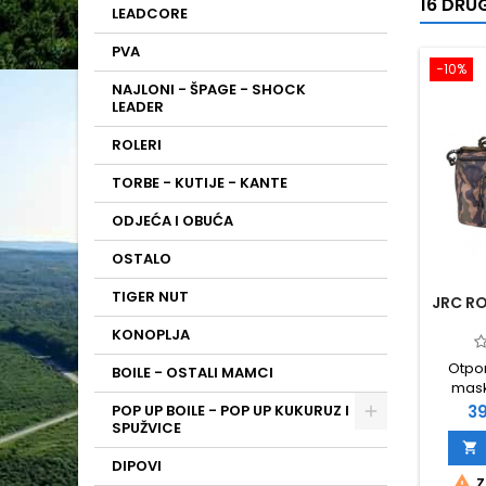
16 DRUG
LEADCORE
PVA
−10%
NAJLONI - ŠPAGE - SHOCK
LEADER
ROLERI
TORBE - KUTIJE - KANTE
ODJEĆA I OBUĆA
OSTALO
TIGER NUT
JRC R
KONOPLJA
Otpo
BOILE - OSTALI MAMCI
mask
konstr
Ci
POP UP BOILE - POP UP KUKURUZ I
39
džep Dv
SPUŽVICE
Veli

DIPOVI
pr

Z
pod