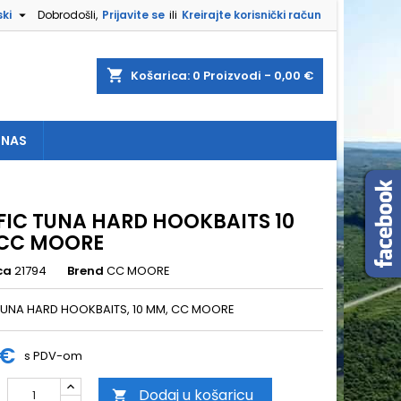

ki
Dobrodošli,
Prijavite se
ili
Kreirajte korisnički račun
×
×
×
shopping_cart
Košarica:
0
Proizvodi - 0,00 €
 NAS
e
a
FIC TUNA HARD HOOKBAITS 10
CC MOORE
ca
21794
Brend
CC MOORE
TUNA HARD HOOKBAITS, 10 MM, CC MOORE
 €
s PDV-om
Dodaj u košaricu
