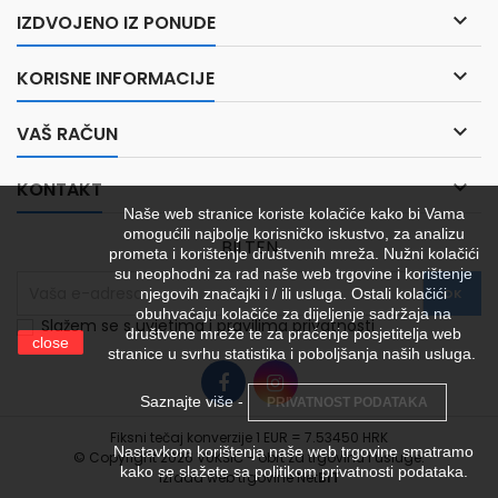

IZDVOJENO IZ PONUDE

KORISNE INFORMACIJE

VAŠ RAČUN

KONTAKT
Naše web stranice koriste kolačiće kako bi Vama
omogućili najbolje korisničko iskustvo, za analizu
BILTEN
prometa i korištenje društvenih mreža. Nužni kolačići
su neophodni za rad naše web trgovine i korištenje
njegovih značajki i / ili usluga. Ostali kolačići
obuhvaćaju kolačiće za dijeljenje sadržaja na
Slažem se s uvjetima i pravilima privatnosti
društvene mreže te za praćenje posjetitelja web
close
stranice u svrhu statistika i poboljšanja naših usluga.
Saznajte više -
PRIVATNOST PODATAKA
Fiksni tečaj konverzije 1 EUR = 7.53450 HRK
Nastavkom korištenja naše web trgovine smatramo
© Copyright 2026 VUKŠIĆ - obrt za trgovinu i usluge.
kako se slažete sa politikom privatnosti podataka.
Izrada web trgovine
Net
BIT