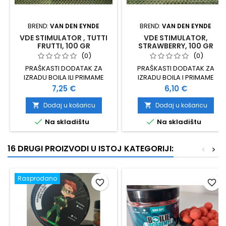
BREND:
VAN DEN EYNDE
BREND:
VAN DEN EYNDE
VDE STIMULATOR , TUTTI
VDE STIMULATOR,
FRUTTI, 100 GR
STRAWBERRY, 100 GR
(0)
(0)
PRAŠKASTI DODATAK ZA
PRAŠKASTI DODATAK ZA
IZRADU BOILA ILI PRIMAME
IZRADU BOILA I PRIMAME
STIMULATOR TUTTI FRUTTI
STIMULATOR APETITA, JAGODA
Cijena
Cijena
7,25 €
6,10 €
PAKIRANJE 100 GRAMA
PAKIRANJE 100 GRAMA
Dodaj u košaricu
Dodaj u košaricu




Na skladištu
Na skladištu
16 DRUGI PROIZVODI U ISTOJ KATEGORIJI:
<
>
Rasprodano
favorite_border
favorite_border