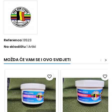
Referenca
13523
Na skladištu
1 Artikl
MOŽDA ĆE VAM SE I OVO SVIDJETI
<
>
favorite_border
favorite_border