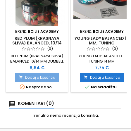
BREND:
BOILIE ACADEMY
BREND:
BOILIE ACADEMY
RED PLUM (KRASNAYA
YOUNG LADY BALANCED 14
SLIVA) BALANCED, 10/14
MM, TUNING
MM DUMBELL
(0)
(0)
RED PLUM (KRASNAYA SLIVA)
YOUNG LADY BALANCED -
BALANCED 10/14 MM DUMBELL
TUNING 14 MM
CRVENO ZELENA
Cijena
Cijena
6,64 €
7,75 €
Dodaj u košaricu
Dodaj u košaricu




Rasprodano
Na skladištu
KOMENTARI (0)
Trenutno nema recenzija korisnika.