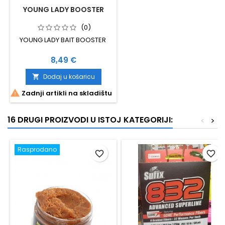
YOUNG LADY BOOSTER
(0)
YOUNG LADY BAIT BOOSTER
Cijena
8,49 €
Dodaj u košaricu


Zadnji artikli na skladištu
16 DRUGI PROIZVODI U ISTOJ KATEGORIJI:
<
>
Rasprodano
favorite_border
favorite_border