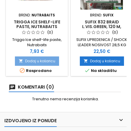
BREND:
NUTRABAITS
BREND:
SUFIX
TRIGGA ICE SHELF-LIFE
SUFIX 832 BRAID
PASTE, NUTRABAITS
L.VIS.GREEN, 120 M,
0,33MM
(0)
(0)
Trigga Ice shelf-life paste,
SUFIX UPREDENICA / SHOCK
Nutrabaits
LEADER NOSIVOST 28,5 KG
DEBLJINA 0,33 120 METARA
Cijena
Cijena
7,93 €
22,50 €
TONUĆA VELIKA SNAGA NA
ČVORU, VELIKA OTPORNOST
Dodaj u košaricu
Dodaj u košaricu


NA HABANJE BOJA: LOW VIS


Rasprodano
Na skladištu
GREEN
KOMENTARI (0)
Trenutno nema recenzija korisnika.

IZDVOJENO IZ PONUDE