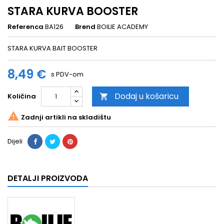
STARA KURVA BOOSTER
Referenca
BA126
Brend
BOILIE ACADEMY
STARA KURVA BAIT BOOSTER
8,49 €
s PDV-om
Dodaj u košaricu
Količina


Zadnji artikli na skladištu
Dijeli
DETALJI PROIZVODA