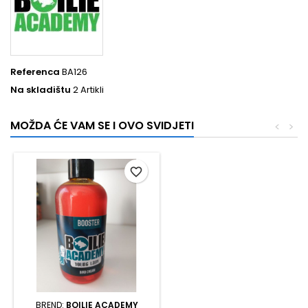
Referenca
BA126
Na skladištu
2 Artikli
MOŽDA ĆE VAM SE I OVO SVIDJETI
<
>
favorite_border
BREND:
BOILIE ACADEMY