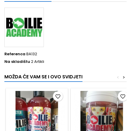
Referenca
BA132
Na skladištu
2 Artikli
MOŽDA ĆE VAM SE I OVO SVIDJETI
<
>
favorite_border
favorite_border