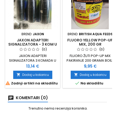
BREND:
JAXON
BREND:
BRITISH AQUA FEEDS
JAXON ADAPTERI
FLUORO YELLOW POP-UP
SIGNALIZATORA - 3 KOM U
MIX, 200 GR
SETU
(0)
(0)
JAXON ADAPTERI
FLUORO ŽUTI POP-UP MIX
SIGNALIZATORA 3 KOMADA U
PAKIRANJE 200 GRAMA BOILE
SETU CRNE BOJE
ODLIČNE PLOVNOSTI
Cijena
Cijena
13,14 €
9,95 €
PREPORUKA: PRILAGODITI
DEBLJINU TULJCA
Dodaj u košaricu
Dodaj u košaricu


RADITI VLAŽNO TIJESTO


Zadnji artikli na skladištu
Na skladištu
KOMENTARI (0)
Trenutno nema recenzija korisnika.