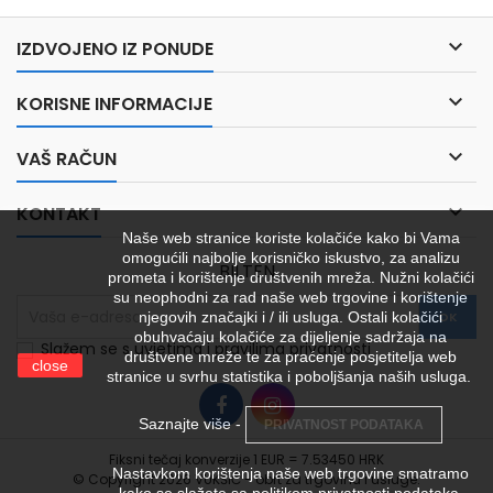

IZDVOJENO IZ PONUDE

KORISNE INFORMACIJE

VAŠ RAČUN

KONTAKT
Naše web stranice koriste kolačiće kako bi Vama
omogućili najbolje korisničko iskustvo, za analizu
BILTEN
prometa i korištenje društvenih mreža. Nužni kolačići
su neophodni za rad naše web trgovine i korištenje
njegovih značajki i / ili usluga. Ostali kolačići
obuhvaćaju kolačiće za dijeljenje sadržaja na
Slažem se s uvjetima i pravilima privatnosti
društvene mreže te za praćenje posjetitelja web
close
stranice u svrhu statistika i poboljšanja naših usluga.
Saznajte više -
PRIVATNOST PODATAKA
Fiksni tečaj konverzije 1 EUR = 7.53450 HRK
Nastavkom korištenja naše web trgovine smatramo
© Copyright 2026 VUKŠIĆ - obrt za trgovinu i usluge.