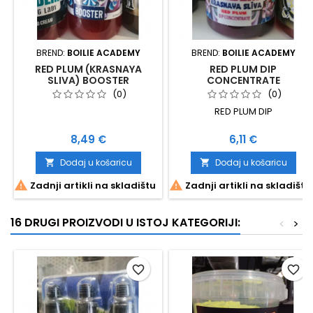
BREND:
BOILIE ACADEMY
BREND:
BOILIE ACADEMY
RED PLUM (KRASNAYA
RED PLUM DIP
SLIVA) BOOSTER
CONCENTRATE
(0)
(0)
RED PLUM DIP
Cijena
Cijena
8,49 €
6,11 €
Dodaj u košaricu
Dodaj u košaricu




Zadnji artikli na skladištu
Zadnji artikli na skladištu
16 DRUGI PROIZVODI U ISTOJ KATEGORIJI:
<
>
favorite_border
favorite_border