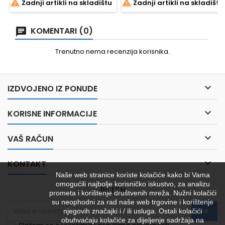


Zadnji artikli na skladištu
Zadnji artikli na skladištu
zatvarač za lakši pristup
špulama Čvrsta i
vodootporna
KOMENTARI (0)
Trenutno nema recenzija korisnika.

IZDVOJENO IZ PONUDE

KORISNE INFORMACIJE

VAŠ RAČUN

KONTAKT
Naše web stranice koriste kolačiće kako bi Vama
omogućili najbolje korisničko iskustvo, za analizu
BILTEN
prometa i korištenje društvenih mreža. Nužni kolačići
su neophodni za rad naše web trgovine i korištenje
njegovih značajki i / ili usluga. Ostali kolačići
obuhvaćaju kolačiće za dijeljenje sadržaja na