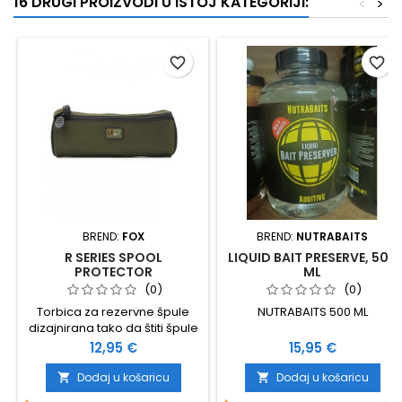
16 DRUGI PROIZVODI U ISTOJ KATEGORIJI:
<
>
favorite_border
favorite_border
BREND:
FOX
BREND:
NUTRABAITS
R SERIES SPOOL
LIQUID BAIT PRESERVE, 500
PROTECTOR
ML
(0)
(0)
Torbica za rezervne špule
NUTRABAITS 500 ML
dizajnirana tako da štiti špule
od oštećenja i zaprljanja
Cijena
Cijena
12,95 €
15,95 €
Unutar torbice nalaze se dva
razdjelnika izrađena od
Dodaj u košaricu
Dodaj u košaricu


spužve Dvostruki patentni