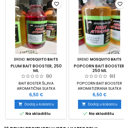
favorite_border
favorite_border
BREND:
MOSQUITO BAITS
BREND:
MOSQUITO BAITS
PLUM BAIT BOOSTER, 250
POPCORN BAIT BOOSTER,
ML
250 ML
(0)
(0)
BAIT BOSTER ŠLJIVA
POPCORN BAIT BOOSTER
AROMATIČNA SLATKA
AROMATIZIRANA SLATKA
TEKUĆINA NE TOPI PVA 250 ML
TEKUĆINA NE TOPI PVA 250 ML
Cijena
Cijena
6,50 €
6,50 €
Dodaj u košaricu
Dodaj u košaricu




Na skladištu
Na skladištu