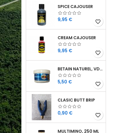
SPICE CAJOUSER
Cijena
9,95 €
favorite_border
CREAM CAJOUSER
Cijena
9,95 €
favorite_border
BETAIN NATUREL, VDE, 100 GR
Cijena
5,50 €
favorite_border
CLASIC BUTT BRIP
Cijena
0,90 €
favorite_border
MULTIMINO, 250 ML