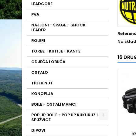
LEADCORE
PVA
NAJLONI - ŠPAGE - SHOCK
LEADER
Referen
ROLERI
Na sklad
TORBE - KUTIJE - KANTE
16 DRUG
ODJEĆA I OBUĆA
OSTALO
TIGER NUT
KONOPLJA
BOILE - OSTALI MAMCI
POP UP BOILE - POP UP KUKURUZ I
SPUŽVICE
DIPOVI
B