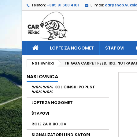
Telefon:
+385 91 608 4101
E-mail:
carpshop.vuksi
D
I
P
add_circle_outline
Mor
Naz
LOPTE ZA NOGOMET
ŠTAPOVI
Naslovnica
TRIGGA CARPET FEED, 1KG, NUTRABA
NASLOVNICA
%%%%%% KOLIČINSKI POPUST
%%%%%%
LOPTE ZA NOGOMET
ŠTAPOVI
ROLE ZA RIBOLOV
SIGNALIZATORI I INDIKATORI