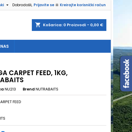

ki
Dobrodošli,
Prijavite se
ili
Kreirajte korisnički račun
×
×
×
shopping_cart
Košarica:
0
Proizvodi - 0,00 €
 NAS
e
a
GA CARPET FEED, 1KG,
ABAITS
ca
NU213
Brend
NUTRABAITS
ARPET FEED
ITS