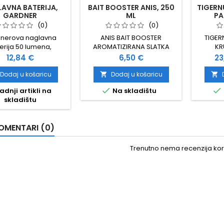
AVNA BATERIJA,
BAIT BOOSTER ANIS, 250
TIGERNU
GARDNER
ML
PA
(0)
(0)
nerova naglavna
ANIS BAIT BOOSTER
TIGER
erija 50 lumena,
AROMATIZIRANA SLATKA
KR
rna, baterija:1 x AA,
TEKUĆINA NE TOPI PVA 250
MAKSIM
Cijena
Cijena
Ci
12,84 €
6,50 €
23
: jako svijetlo, slabo
ML
KORIS
lo, crveno svijetlo i
BOOSTER
Dodaj u košaricu
Dodaj u košaricu


gašenje
ODLI


adnji artikli na
Na skladištu
TIGERNU
skladištu
VREČIC
RADI O
PA
OMENTARI (0)
Trenutno nema recenzija kori