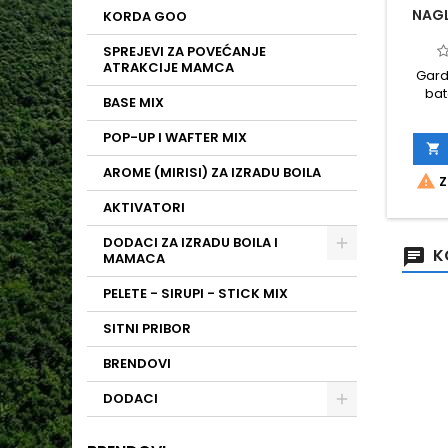
NAGL
KORDA GOO
SPREJEVI ZA POVEĆANJE
ATRAKCIJE MAMCA
Gard
bat
BASE MIX
vodootpo
funkcije
POP-UP I WAFTER MIX
svijet

AROME (MIRISI) ZA IZRADU BOILA

Z
AKTIVATORI
DODACI ZA IZRADU BOILA I
K
MAMACA
PELETE - SIRUPI - STICK MIX
SITNI PRIBOR
BRENDOVI
DODACI