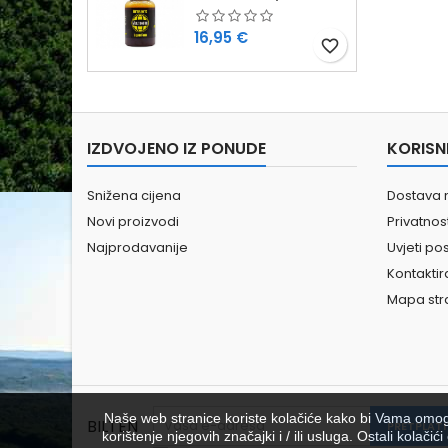
Cijena
16,95 €
favorite_border
IZDVOJENO IZ PONUDE
KORISN
Snižena cijena
Dostava 
Novi proizvodi
Privatno
Najprodavanije
Uvjeti po
Kontaktir
Mapa str
Naše web stranice koriste kolačiće kako bi Vama omoguć
BILTEN
korištenje njegovih značajki i / ili usluga. Ostali kolač