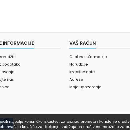
E INFORMACIJE
VAŠ RAČUN
narudžbi
Osobne informacije
st podataka
Narudžbe
slovanja
Kreditne note
ajte nas
Adrese
anice
Moja upozorenja
ili najbolje korisničko iskustvo, za analizu prometa i korištenje društ
ići obuhvaćaju kolačiće za dijeljenje sadržaja na društvene mreže te za pr