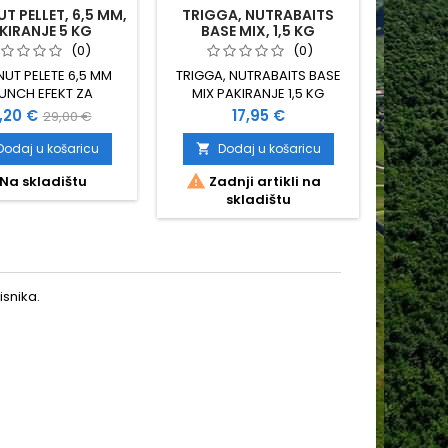
T PELLET, 6,5 MM,
TRIGGA, NUTRABAITS
LATEX
KIRANJE 5 KG
BASE MIX, 1,5 KG
(0)
(0)
NUT PELETE 6,5 MM
TRIGGA, NUTRABAITS BASE
VISOKOKV
UNCH EFEKT ZA
MIX PAKIRANJE 1,5 KG
PRST
ALNU ATRAKTIVNOST
VELI
jena
Standardna
Cijena
,20 €
17,95 €
29,00 €
TITI UZ TIGERNUT
MAMČENJE
cijena
 ILI TIGERNUT BOMB
ZIG RIG
Dodaj u košaricu
Dodaj u košaricu
D


ČNO SE SLAŽU UZ
KOMAD


Na skladištu
Zadnji artikli na
N
T BOILU KVALITETNA
skladištu
A SA ZATVARAČEM (
ČUVANJA SVJEŽINE)
KIRANJE: 5 KG
snika.