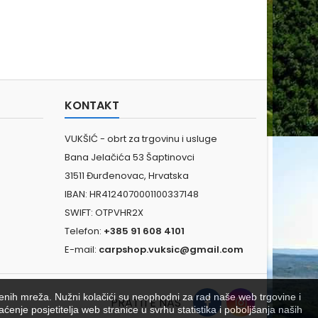
KONTAKT
VUKŠIĆ - obrt za trgovinu i usluge
Bana Jelačića 53 Šaptinovci
31511 Đurđenovac, Hrvatska
IBAN: HR4124070001100337148
SWIFT: OTPVHR2X
Telefon:
+385 91 608 4101
E-mail:
carpshop.vuksic@gmail.com
venih mreža. Nužni kolačići su neophodni za rad naše web trgovine i
PRATITE NAS
aćenje posjetitelja web stranice u svrhu statistika i poboljšanja naših