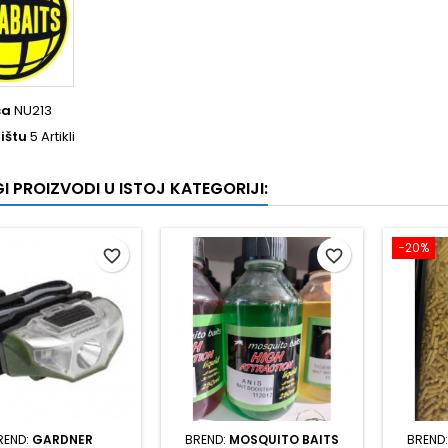
ca
NU213
ištu
5 Artikli
I PROIZVODI U ISTOJ KATEGORIJI:
−20%
favorite_border
favorite_border
REND:
GARDNER
BREND:
MOSQUITO BAITS
BREND