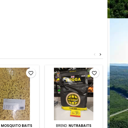
<
>
favorite_border
favorite_border
:
MOSQUITO BAITS
BREND:
NUTRABAITS
BR