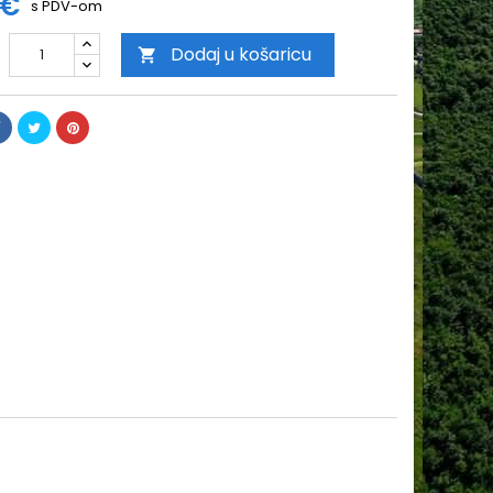
 €
s PDV-om
Dodaj u košaricu
