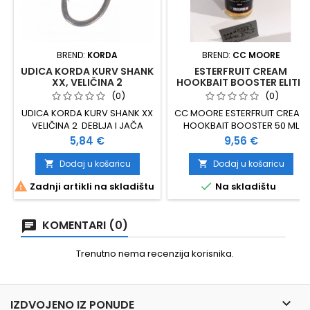
BREND:
KORDA
BREND:
CC MOORE
UDICA KORDA KURV SHANK
ESTERFRUIT CREAM
XX, VELIČINA 2
HOOKBAIT BOOSTER ELITE,
50 ML
(0)
(0)
UDICA KORDA KURV SHANK XX
CC MOORE ESTERFRUIT CREAM
VELIČINA 2 DEBLJA I JAČA
HOOKBAIT BOOSTER 50 ML
VERZIJA KURV SHANK MODELA
Cijena
Cijena
5,84 €
9,56 €
VELIKA SNAGA I IZDRŽLJIVOST
10 KOMADA U PAKOVANJU
Dodaj u košaricu
Dodaj u košaricu




Zadnji artikli na skladištu
Na skladištu
KOMENTARI (0)
Trenutno nema recenzija korisnika.

IZDVOJENO IZ PONUDE