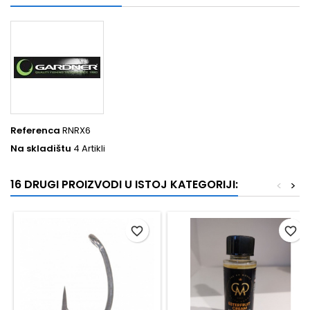
Referenca
RNRX6
Na skladištu
4 Artikli
16 DRUGI PROIZVODI U ISTOJ KATEGORIJI:
<
>
favorite_border
favorite_border