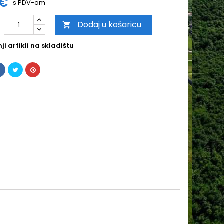
 €
s PDV-om
Dodaj u košaricu

i artikli na skladištu