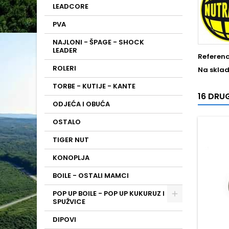
LEADCORE
PVA
NAJLONI - ŠPAGE - SHOCK
LEADER
Referen
ROLERI
Na sklad
TORBE - KUTIJE - KANTE
16 DRUG
ODJEĆA I OBUĆA
OSTALO
TIGER NUT
KONOPLJA
BOILE - OSTALI MAMCI
POP UP BOILE - POP UP KUKURUZ I
SPUŽVICE
DIPOVI