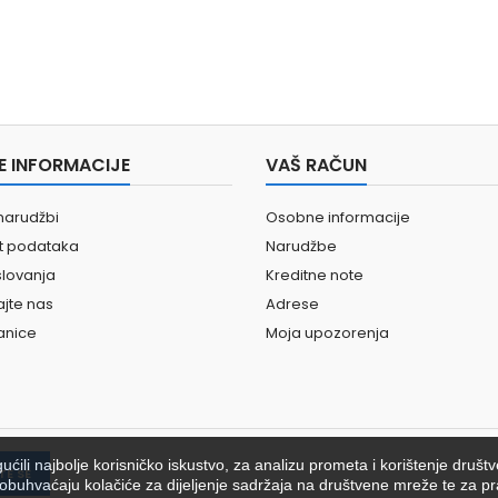
E INFORMACIJE
VAŠ RAČUN
narudžbi
Osobne informacije
st podataka
Narudžbe
slovanja
Kreditne note
ajte nas
Adrese
anice
Moja upozorenja
ili najbolje korisničko iskustvo, za analizu prometa i korištenje društ
ići obuhvaćaju kolačiće za dijeljenje sadržaja na društvene mreže te za pr