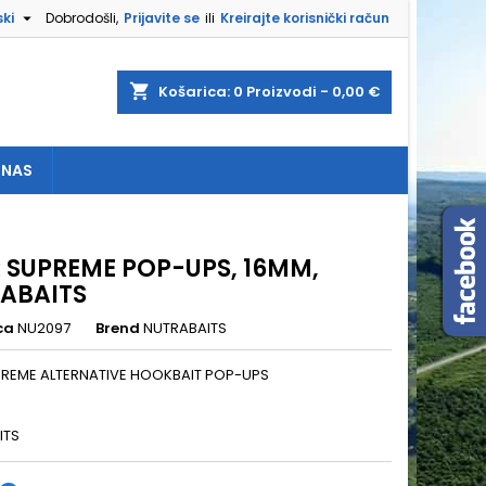

ki
Dobrodošli,
Prijavite se
ili
Kreirajte korisnički račun
×
×
×
shopping_cart
Košarica:
0
Proizvodi - 0,00 €
 NAS
e
a
R SUPREME POP-UPS, 16MM,
ABAITS
ca
NU2097
Brend
NUTRABAITS
PREME ALTERNATIVE HOOKBAIT POP-UPS
ITS