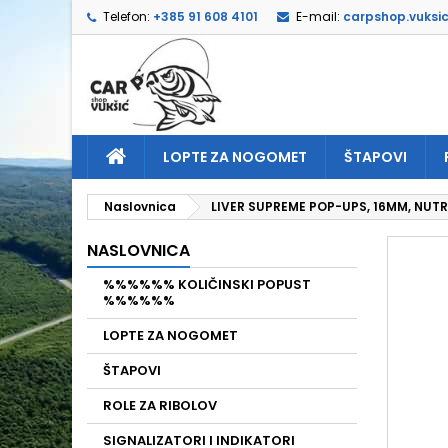
Telefon:
+385 91 608 4101
E-mail:
carpshop.vuksi
D
I
P
add_circle_outline
Mor
Naz
LOPTE ZA NOGOMET
ŠTAPOVI
Naslovnica
LIVER SUPREME POP-UPS, 16MM, NUT
NASLOVNICA
%%%%%% KOLIČINSKI POPUST
%%%%%%
LOPTE ZA NOGOMET
ŠTAPOVI
ROLE ZA RIBOLOV
SIGNALIZATORI I INDIKATORI