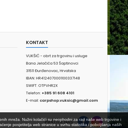
KONTAKT
VUKŠIĆ - obrt za trgovinu i usluge
Bana Jelačića 53 Šaptinovci
31511 Đurđenovac, Hrvatska
IBAN: HR4124070001100337148
SWIFT: OTPVHR2X
Telefon:
+385 91 608 4101
E-mail:
carpshop.vuksic@gmail.com
venih mreža. Nužni kolačići su neophodni za rad naše web trgovine i
PRATITE NAS
aćenje posjetitelja web stranice u svrhu statistika i poboljšanja naših