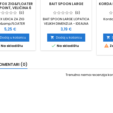
 FOX ZIG&FLOATER
BAIT SPOON LARGE
KORDA P
OINT, VELIČINA 6
(0)
(0)
X UDICA ZA ZIG
BAIT SPOON LARGE LOPATICA
Korda
G&amp;FLOATER
VELIKIH DIMENZIJA - IDEALNA
OINT VELIČINA 6 10
ZA FORMIRANJE I MIJEŠANJE
Cijena
Cijena
5,25 €
3,19 €
ADA U PAKIRANJU
PARTIKLA I BOILA, TE
PREGRABLJIVANJE IZ KANTE
Dodaj u košaricu
Dodaj u košaricu




Na skladištu
Na skladištu
Za
OMENTARI (0)
Trenutno nema recenzija kori