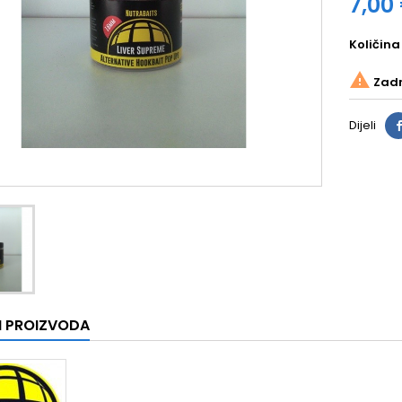
7,00
Količina

Zadnj
Dijeli
I PROIZVODA