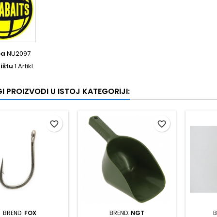
ca
NU2097
ištu
1 Artikl
I PROIZVODI U ISTOJ KATEGORIJI:
favorite_border
favorite_border
BREND:
FOX
BREND:
NGT
B