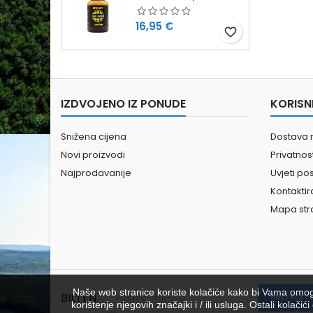
Cijena
16,95 €
favorite_border
IZDVOJENO IZ PONUDE
KORISN
Snižena cijena
Dostava 
Novi proizvodi
Privatno
Najprodavanije
Uvjeti po
Kontaktir
Mapa str
Naše web stranice koriste kolačiće kako bi Vama omoguć
BILTEN
korištenje njegovih značajki i / ili usluga. Ostali kolač