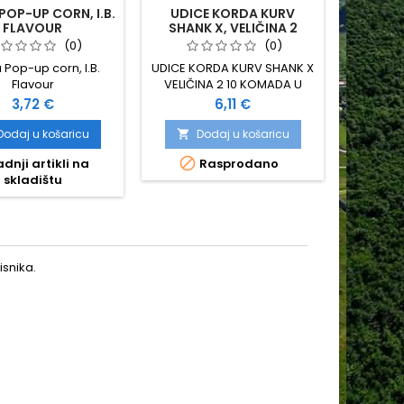
OP-UP CORN, I.B.
UDICE KORDA KURV
L
FLAVOUR
SHANK X, VELIČINA 2
COMP
(0)
(0)
 Pop-up corn, I.B.
UDICE KORDA KURV SHANK X
CC MO
Flavour
VELIČINA 2 10 KOMADA U
COM
PAKOVANJU
Cijena
Cijena
3,72 €
6,11 €
Dodaj u košaricu
Dodaj u košaricu
D




dnji artikli na
Rasprodano
skladištu
snika.