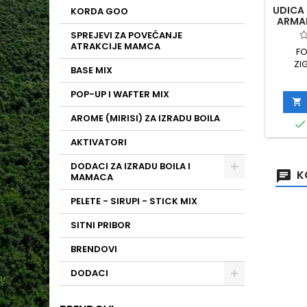
UDICA
KORDA GOO
ARMAP
SPREJEVI ZA POVEĆANJE
ATRAKCIJE MAMCA
FO
ZI
BASE MIX
ARMAP
KOM
POP-UP I WAFTER MIX

AROME (MIRISI) ZA IZRADU BOILA

AKTIVATORI
DODACI ZA IZRADU BOILA I
K
MAMACA
PELETE - SIRUPI - STICK MIX
SITNI PRIBOR
BRENDOVI
DODACI