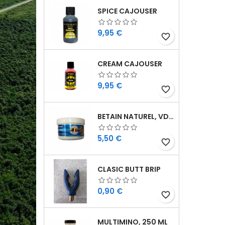
SPICE CAJOUSER
Cijena
9,95 €
favorite_border
CREAM CAJOUSER
Cijena
9,95 €
favorite_border
BETAIN NATUREL, VDE, 100 GR
Cijena
5,50 €
favorite_border
CLASIC BUTT BRIP
Cijena
0,90 €
favorite_border
MULTIMINO, 250 ML