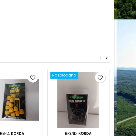
<
>
Rasprodano
Raspro
favorite_border
favorite_border
REND:
KORDA
BREND:
KORDA
BRE